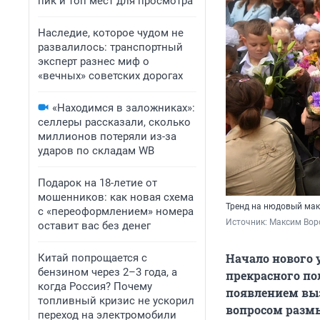
пик и топ мест для просмотра
Наследие, которое чудом не
развалилось: транспортный
эксперт разнес миф о
«вечных» советских дорогах
«Находимся в заложниках»:
селлеры рассказали, сколько
миллионов потеряли из-за
ударов по складам WB
Подарок на 18-летие от
мошенников: как новая схема
Тренд на нюдовый мак
с «переоформлением» номера
Источник: 
Максим Воро
оставит вас без денег
Начало нового 
Китай попрощается с
бензином через 2–3 года, а
прекрасного по
когда Россия? Почему
появлением выз
топливный кризис не ускорил
вопросом разм
переход на электромобили