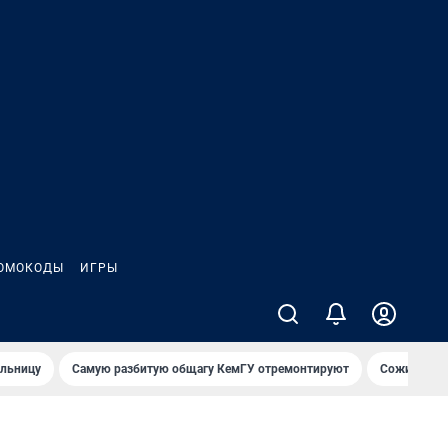
ОМОКОДЫ
ИГРЫ
ольницу
Самую разбитую общагу КемГУ отремонтируют
Сожительни