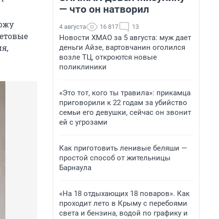
— что он натворил
кожу
4 августа
16 817
13
ветовые
Новости ХМАО за 5 августа: муж дает
я,
деньги Айзе, вартовчанин оголился
возле ТЦ, откроются новые
поликлиники
«Это тот, кого ты травила»: прикамца
приговорили к 22 годам за убийство
семьи его девушки, сейчас он звонит
ей с угрозами
Как приготовить ленивые беляши —
простой способ от жительницы
Барнаула
«На 18 отдыхающих 18 поваров». Как
проходит лето в Крыму с перебоями
света и бензина, водой по графику и