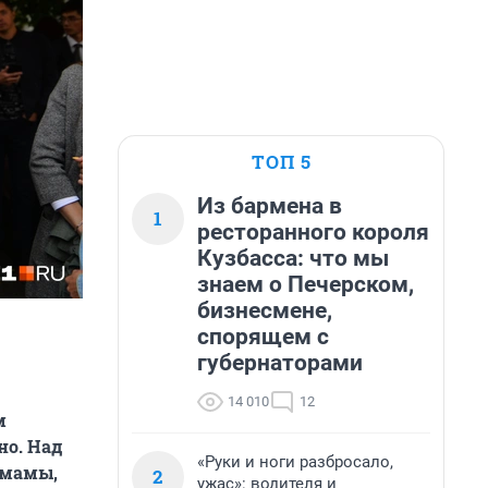
ТОП 5
Из бармена в
1
ресторанного короля
Кузбасса: что мы
знаем о Печерском,
бизнесмене,
спорящем с
губернаторами
14 010
12
м
но. Над
«Руки и ноги разбросало,
 мамы,
2
ужас»: водителя и