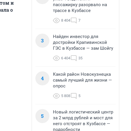
стом и
пассажирку разорвало на
ала о
трассе в Кузбассе
8 404
7
Найден инвестор для
3
достройки Крапивинской
ГЭС в Кузбассе — зам Шойгу
6 404
35
Какой район Новокузнецка
4
самый лучший для жизни —
опрос
5 808
5
Новый логистический центр
5
за 2 млрд рублей и мост для
него отстроят в Кузбассе —
подробности