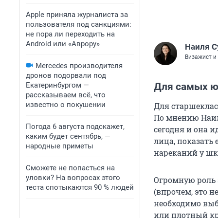
Apple приняла журналиста за
пользователя под санкциями:
не пора ли переходить на
Android или «Аврору»
Наиля С
Визажист и
Mercedes производителя
дронов подорвали под
Екатеринбургом —
Для самых 
рассказываем всё, что
известно о покушении
Для старшекла
По мнению Наил
Погода 6 августа подскажет,
сегодня и она и
каким будет сентябрь, —
лица, показать 
народные приметы
нареканий у ш
Сможете не попасться на
уловки? На вопросах этого
Огромную роль 
теста спотыкаются 90 % людей
(впрочем, это н
необходимо выби
или плотный кр