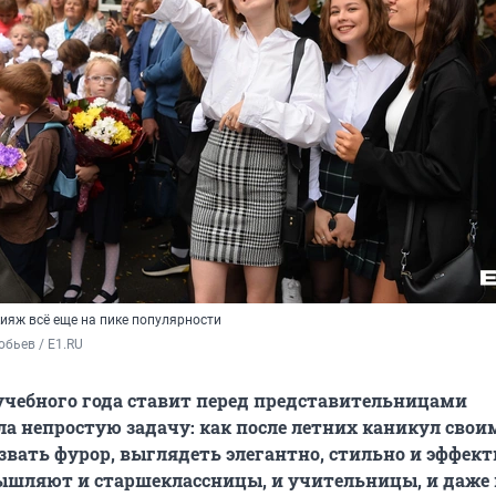
ияж всё еще на пике популярности
бьев / E1.RU
учебного года ставит перед представительницами
ла непростую задачу: как после летних каникул свои
вать фурор, выглядеть элегантно, стильно и эффект
ышляют и старшеклассницы, и учительницы, и даже