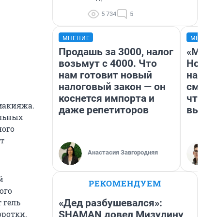
5 734
5
МНЕНИЕ
МНЕНИ
Продашь за 3000, налог
«Мы в
возьмут с 4000. Что
Нолан
нам готовит новый
настр
налоговый закон — он
смотр
коснется импорта и
чтобы
макияжа.
даже репетиторов
выгля
альных
ного
ет
Анастасия Завгородняя
й
РЕКОМЕНДУЕМ
ого
«Дед разбушевался»:
 гель
SHAMAN довел Мизулину
оротки.