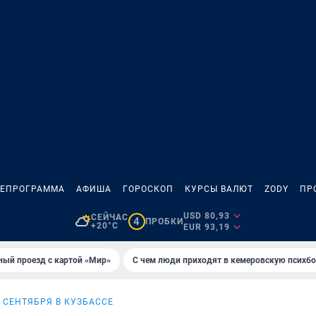
ЛЕПРОГРАММА
АФИША
ГОРОСКОП
КУРСЫ ВАЛЮТ
ZODY
ПР
USD 80,93
СЕЙЧАС
4
ПРОБКИ
+20°C
EUR 93,19
ный проезд с картой «Мир»
С чем люди приходят в кемеровскую психб
1 СЕНТЯБРЯ В КУЗБАССЕ