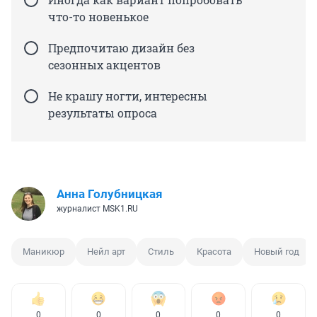
что-то новенькое
Предпочитаю дизайн без
сезонных акцентов
Не крашу ногти, интересны
результаты опроса
Анна Голубницкая
журналист MSK1.RU
Маникюр
Нейл арт
Стиль
Красота
Новый год
0
0
0
0
0