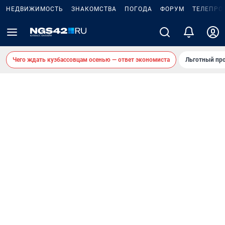
НЕДВИЖИМОСТЬ
ЗНАКОМСТВА
ПОГОДА
ФОРУМ
ТЕЛЕПРО
Чего ждать кузбассовцам осенью — ответ экономиста
Льготный про