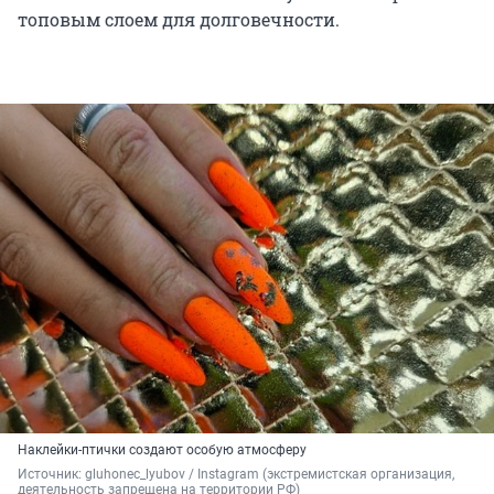
топовым слоем для долговечности.
Наклейки-птички создают особую атмосферу
Источник: 
gluhonec_lyubov / Instagram (экстремистская организация, 
деятельность запрещена на территории РФ)