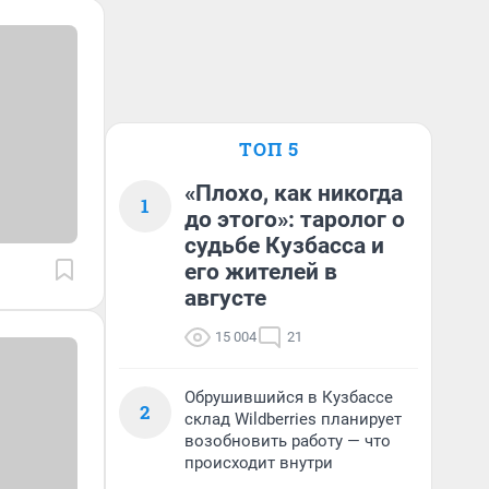
ТОП 5
«Плохо, как никогда
1
до этого»: таролог о
судьбе Кузбасса и
его жителей в
августе
15 004
21
Обрушившийся в Кузбассе
2
склад Wildberries планирует
возобновить работу — что
происходит внутри