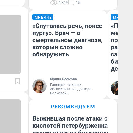
4 849
15
МНЕНИЕ
МНЕНИЕ
«Спуталась речь, понес
«Покуп
пургу». Врач — о
мешке»
смертельном диагнозе,
предпр
который сложно
рассказ
обнаружить
самом 
бизнес
дешевы
Ирина Волкова
На
Главврач клиники
«Реабилитация доктора
От
Волковой»
де
РЕКОМЕНДУЕМ
Выжившая после атаки с
кислотой петербурженка
выписалась из больницы