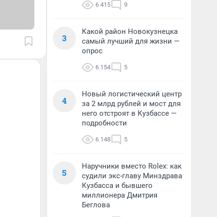
6 415
9
Какой район Новокузнецка
3
самый лучший для жизни —
опрос
6 154
5
Новый логистический центр
4
за 2 млрд рублей и мост для
него отстроят в Кузбассе —
подробности
6 148
5
Наручники вместо Rolex: как
5
судили экс-главу Минздрава
Кузбасса и бывшего
миллионера Дмитрия
Беглова