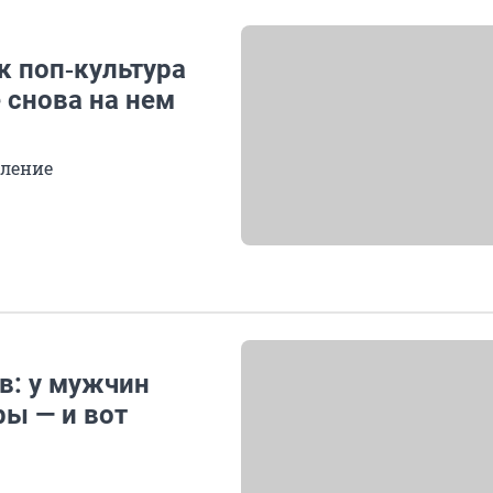
к поп‑культура
 снова на нем
оление
в: у мужчин
ы — и вот