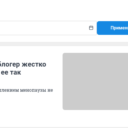
Примен
блогер жестко
 ее так
уплением менопаузы не