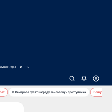
ОМОКОДЫ
ИГРЫ
ое?
В Кемерове сулят награду за «голову» преступника
Бойцовский 