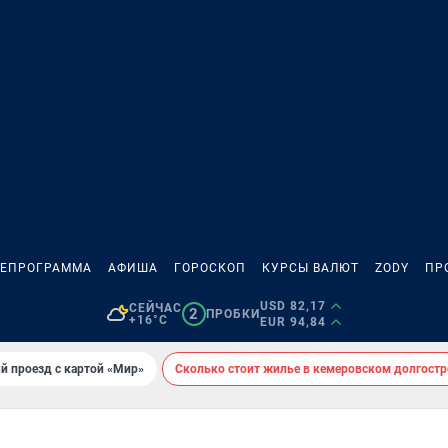
ЛЕПРОГРАММА
АФИША
ГОРОСКОП
КУРСЫ ВАЛЮТ
ZODY
ПР
USD 82,17
СЕЙЧАС
2
ПРОБКИ
+16°C
EUR 94,84
й проезд с картой «Мир»
Сколько стоит жилье в кемеровском долгостр