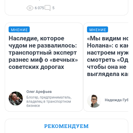
6 075
5
МНЕНИЕ
МНЕНИЕ
Наследие, которое
«Мы видим нов
чудом не развалилось:
Нолана»: с как
транспортный эксперт
настроем нужн
разнес миф о «вечных»
смотреть «Оди
советских дорогах
чтобы она не
выглядела как
Олег Арефьев
Блогер, предприниматель,
Надежда Губар
владелец в транспортном
бизнесе
РЕКОМЕНДУЕМ