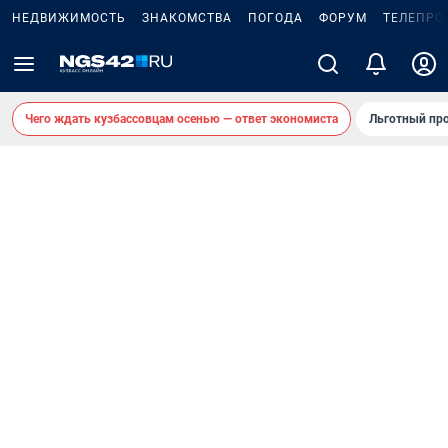
НЕДВИЖИМОСТЬ
ЗНАКОМСТВА
ПОГОДА
ФОРУМ
ТЕЛЕПРО
Чего ждать кузбассовцам осенью — ответ экономиста
Льготный про