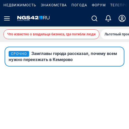
НЕДВИЖИМОСТЬ
ЗНАКОМСТВА
ПОГОДА
ФОРУМ
ТЕЛЕПРО
Что известно о владельце бизнеса, где погибли люди
Льготный прое
Замглавы города рассказал, почему всем
СРОЧНО
нужно переезжать в Кемерово