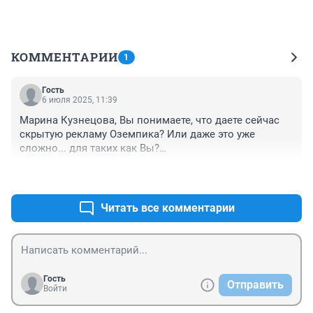
КОММЕНТАРИИ
1
Гость
6 июля 2025, 11:39
Марина Кузнецова, Вы понимаете, что даете сейчас 
скрытую рекламу Оземпика? Или даже это уже 
сложно... для таких как Вы?

А о побочных эффектах применения данного 
+1
–0
препарата Вы не хотите рассказать?

Что эта актриса Пермякова скорее всего скоро 
ослепнет? Что у нее откажут ноги, почки?

Читать все комментарии
Или Вы считаете, что можно непроверенную 
жидкость типа "вакцин" от Ковида можно вкалывать 
в организм не опасаясь последствий?
Гость
Отправить
Войти