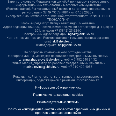
Зарегистрировано Федеральной службой по надзору в сфере связи,
информационных технологий и массовых коммуникаций
(Роскомнадзор). Регистрационный номер и дата принятия решения о
регистрации - ЭЛ № ФС 77-78817 от 07.08.2020 г.
Учредитель: Общество с ограниченной ответственностью "ИНТЕРНЕТ
ТЕХНОЛОГИИ"
Главный редактор: Левчук Александр Николаевич
Адрес редакции: 650000, Россия, Кемерово, ул. 50 лет Октября, д. 11, офис
201, телефон +7 (3842) 23-22-60
Электронный адрес редакции:
ngs42@shkulev.ru
Контактные данные для Роскомнадзора и государственных органов:
juristnsk@shkulev.ru
Техподдержка:
help@shkulev.ru
По вопросам коммерческого сотрудничества:
Жапарова Жанна, менеджер по работе с федеральными клиентами
zhanna.zhaparova@shkulev.ru
, моб. + 7 982 640 34 32
Ревина Мария, директор по работе с федеральными клиентами
mariya.revina@shkulev.ru
, моб. +7 910 402 4056
Редакция сайта не несет ответственности за достоверность
информации, содержащейся в рекламных объявлениях.
Информация об ограничениях
Политика использования cookies
Рекомендательные системы
Политика конфиденциальности и обработки персональных данных и
правила использования сайта