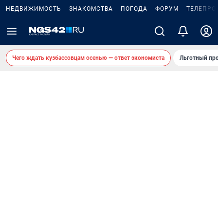
НЕДВИЖИМОСТЬ
ЗНАКОМСТВА
ПОГОДА
ФОРУМ
ТЕЛЕПРО
Чего ждать кузбассовцам осенью — ответ экономиста
Льготный про