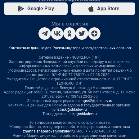
Google Play
App Store
Мы в соцсетях
Контактные данные для Роскомнадзора и государственных органов
Сетевое издание «NGS42.RU» (18+)
Зарегистрировано Федеральной службой по надзору в сфере связи,
информационных технологий и массовых коммуникаций
(Роскомнадзор). Регистрационный номер и дата принятия решения о
регистрации - ЭЛ № ФС 77-78817 от 07.08.2020 г.
Учредитель: Общество с ограниченной ответственностью "ИНТЕРНЕТ
ТЕХНОЛОГИИ"
Главный редактор: Левчук Александр Николаевич
Адрес редакции: 650000, Россия, Кемерово, ул. 50 лет Октября, д. 11, офис
201, телефон +7 (3842) 23-22-60
Электронный адрес редакции:
ngs42@shkulev.ru
Контактные данные для Роскомнадзора и государственных органов:
juristnsk@shkulev.ru
Техподдержка:
help@shkulev.ru
По вопросам коммерческого сотрудничества:
Жапарова Жанна, менеджер по работе с федеральными клиентами
zhanna.zhaparova@shkulev.ru
, моб. + 7 982 640 34 32
Ревина Мария, директор по работе с федеральными клиентами