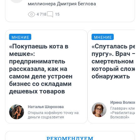
миллионера Дмитрия Беглова
4 718
15
МНЕНИЕ
МНЕНИЕ
«Покупаешь кота в
«Спуталась реч
мешке»:
пургу». Врач — 
предприниматель
смертельном д
рассказала, как на
который слож
самом деле устроен
обнаружить
бизнес со складами
дешевых товаров
Ирина Волкова
Наталья Шорохова
Главврач клини
Открыла кофейную точку на
«Реабилитация 
деньги соцразвития
Волковой»
РЕКОМЕНДУЕМ