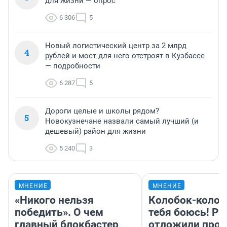
для жизни — опрос
6 306
5
Новый логистический центр за 2 млрд
4
рублей и мост для него отстроят в Кузбассе
— подробности
6 287
5
Дороги целые и школы рядом?
5
Новокузнечане назвали самый лучший (и
дешевый) район для жизни
5 240
3
МНЕНИЕ
МНЕНИЕ
«Никого нельзя
Колобок-колобо
победить». О чем
тебя боюсь! Ра
главный блокбастер
отложили прок