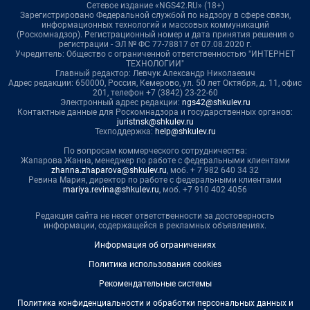
Сетевое издание «NGS42.RU» (18+)
Зарегистрировано Федеральной службой по надзору в сфере связи,
информационных технологий и массовых коммуникаций
(Роскомнадзор). Регистрационный номер и дата принятия решения о
регистрации - ЭЛ № ФС 77-78817 от 07.08.2020 г.
Учредитель: Общество с ограниченной ответственностью "ИНТЕРНЕТ
ТЕХНОЛОГИИ"
Главный редактор: Левчук Александр Николаевич
Адрес редакции: 650000, Россия, Кемерово, ул. 50 лет Октября, д. 11, офис
201, телефон +7 (3842) 23-22-60
Электронный адрес редакции:
ngs42@shkulev.ru
Контактные данные для Роскомнадзора и государственных органов:
juristnsk@shkulev.ru
Техподдержка:
help@shkulev.ru
По вопросам коммерческого сотрудничества:
Жапарова Жанна, менеджер по работе с федеральными клиентами
zhanna.zhaparova@shkulev.ru
, моб. + 7 982 640 34 32
Ревина Мария, директор по работе с федеральными клиентами
mariya.revina@shkulev.ru
, моб. +7 910 402 4056
Редакция сайта не несет ответственности за достоверность
информации, содержащейся в рекламных объявлениях.
Информация об ограничениях
Политика использования cookies
Рекомендательные системы
Политика конфиденциальности и обработки персональных данных и