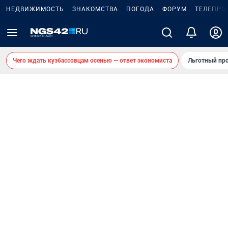
НЕДВИЖИМОСТЬ
ЗНАКОМСТВА
ПОГОДА
ФОРУМ
ТЕЛЕПРО
Чего ждать кузбассовцам осенью — ответ экономиста
Льготный про