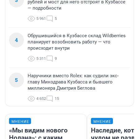
рублей и мост для него отстроят в Кузбассе
— подробности
5 961
5
Обрушившийся в Кузбассе склад Wildberries
4
планирует возобновить работу — что
происходит внутри
5 311
9
Наручники вместо Rolex: как судили экс-
5
главу Минздрава Кузбасса и бывшего
миллионера Дмитрия Беглова
4 652
15
МНЕНИЕ
МНЕНИЕ
«Мы видим нового
Наследие, кото
Нолана»: с каким
чудом не разва