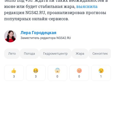
тепло под +30. Ждать ли таких неожиданностей в
июне или будет стабильная жара,
выяснила
редакция NGS42.RU, проанализировав прогнозы
популярных онлайн-сервисов.
Лера Городецкая
Заместитель редактора NGS42.RU
Лето
Погода
Гидрометцентр
Жара
Синоптик
3
3
0
0
1