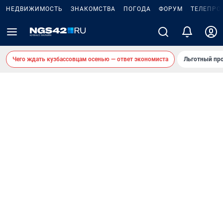
НЕДВИЖИМОСТЬ
ЗНАКОМСТВА
ПОГОДА
ФОРУМ
ТЕЛЕПРО
Чего ждать кузбассовцам осенью — ответ экономиста
Льготный про