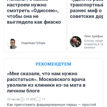
настроем нужно
транспортный 
смотреть «Одиссею»,
разнес миф о 
чтобы она не
советских доро
выглядела как фиаско
Олег Арефьев
Блогер, предпри
Надежда Губарь
владелец в тра
бизнесе
РЕКОМЕНДУЕМ
«Мне сказали, что нам нужно
расстаться». Московского врача
уволили из клиники из-за мата в
личном блоге
10 часов
21 435
17
Как приготовить фаршированные перцы — простой