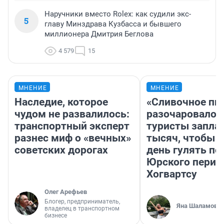
Наручники вместо Rolex: как судили экс-
5
главу Минздрава Кузбасса и бывшего
миллионера Дмитрия Беглова
4 579
15
МНЕНИЕ
МНЕНИЕ
Наследие, которое
«Сливочное пи
чудом не развалилось:
разочаровало»
транспортный эксперт
туристы запла
разнес миф о «вечных»
тысяч, чтобы 
советских дорогах
день гулять по
Юрского перио
Хогвартсу
Олег Арефьев
Блогер, предприниматель,
Яна Шаламова
владелец в транспортном
бизнесе