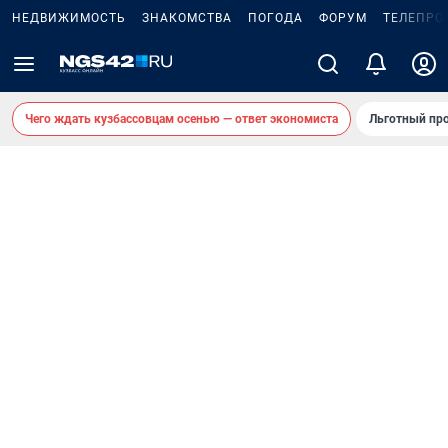
НЕДВИЖИМОСТЬ
ЗНАКОМСТВА
ПОГОДА
ФОРУМ
ТЕЛЕПРО
Чего ждать кузбассовцам осенью — ответ экономиста
Льготный про