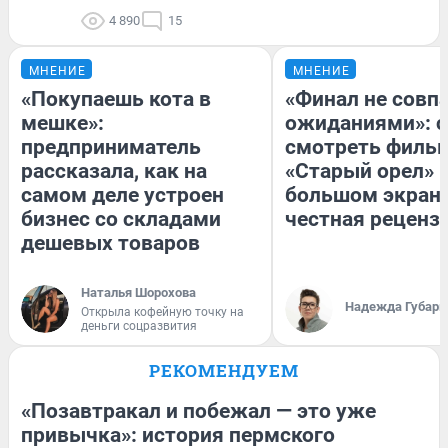
4 890
15
МНЕНИЕ
МНЕНИЕ
«Покупаешь кота в
«Финал не совпа
мешке»:
ожиданиями»: с
предприниматель
смотреть филь
рассказала, как на
«Старый орел» 
самом деле устроен
большом экран
бизнес со складами
честная реценз
дешевых товаров
Наталья Шорохова
Надежда Губарь
Открыла кофейную точку на
деньги соцразвития
РЕКОМЕНДУЕМ
«Позавтракал и побежал — это уже
привычка»: история пермского