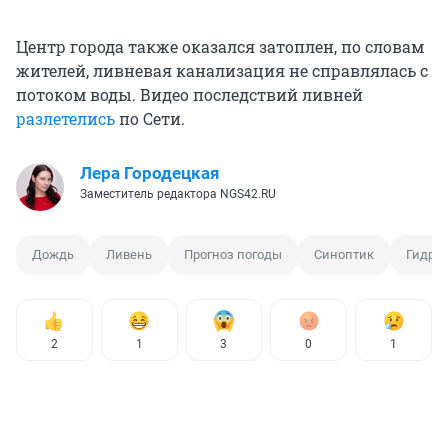
Центр города также оказался затоплен, по словам
жителей, ливневая канализация не справлялась с
потоком воды. Видео последствий ливней
разлетелись
по Сети.
Лера Городецкая
Заместитель редактора NGS42.RU
Дождь
Ливень
Прогноз погоды
Синоптик
Гидро
2
1
3
0
1