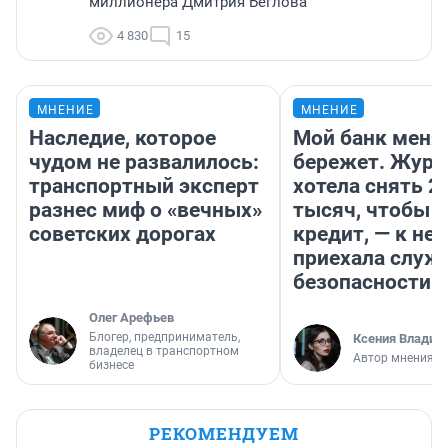
миллионера Дмитрия Беглова
4 830
15
МНЕНИЕ
МНЕНИЕ
Наследие, которое
Мой банк меня
чудом не развалилось:
бережет. Журн
транспортный эксперт
хотела снять 2
разнес миф о «вечных»
тысяч, чтобы п
советских дорогах
кредит, — к не
приехала служ
безопасности
Олег Арефьев
Блогер, предприниматель,
Ксения Владим
владелец в транспортном
Автор мнения
бизнесе
РЕКОМЕНДУЕМ