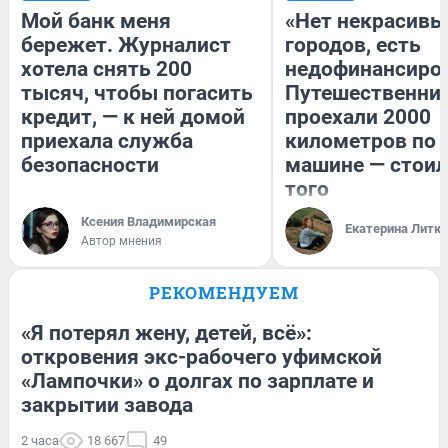
Мой банк меня
«Нет некрасивы
бережет. Журналист
городов, есть
хотела снять 200
недофинансиро
тысяч, чтобы погасить
Путешественни
кредит, — к ней домой
проехали 2000
приехала служба
километров по 
безопасности
машине — стоил
того
Ксения Владимирская
Екатерина Литк
Автор мнения
РЕКОМЕНДУЕМ
«Я потерял жену, детей, всё»:
откровения экс-рабочего уфимской
«Лампочки» о долгах по зарплате и
закрытии завода
2 часа
18 667
49