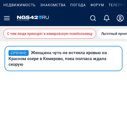
НЕДВИЖИМОСТЬ
ЗНАКОМСТВА
ПОГОДА
ФОРУМ
ТЕЛЕПРО
С чем люди приходят в кемеровскую психбольницу
Льготный проез
Женщина чуть не истекла кровью на
СРОЧНО
Красном озере в Кемерово, пока полчаса ждала
скорую