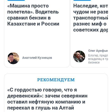
«Машина просто
Наследие, кото
полетела». Водитель
чудом не разва
сравнил бензин в
транспортный 
Казахстане и России
разнес миф о 
советских доро
Олег Арефьев
Блогер, предпри
Анатолий Кузнецов
владелец в тра
бизнесе
РЕКОМЕНДУЕМ
«С гордостью говорю, что я
деревенский»: зачем северянин
оставил нефтяную компанию и
переехал в глушь на Алтай