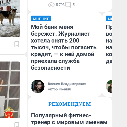
5 793
5
МНЕНИЕ
МНЕНИЕ
Мой банк меня
Продаш
бережет. Журналист
возьмут
хотела снять 200
нам го
тысяч, чтобы погасить
налого
кредит, — к ней домой
коснет
приехала служба
даже р
безопасности
Ксения Владимирская
Ан
Автор мнения
РЕКОМЕНДУЕМ
Популярный фитнес-
тренер с мировым именем