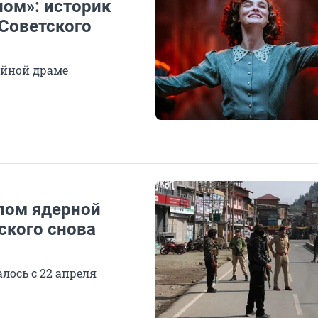
лом»: историк
 Советского
ийной драме
лом ядерной
ского снова
лось с 22 апреля