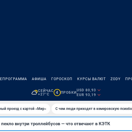
ЛЕПРОГРАММА
АФИША
ГОРОСКОП
КУРСЫ ВАЛЮТ
ZODY
ПР
USD 80,93
СЕЙЧАС
4
ПРОБКИ
+27°C
EUR 93,19
ный проезд с картой «Мир»
С чем люди приходят в кемеровскую психб
пекло внутри троллейбусов — что отвечают в КЭТК