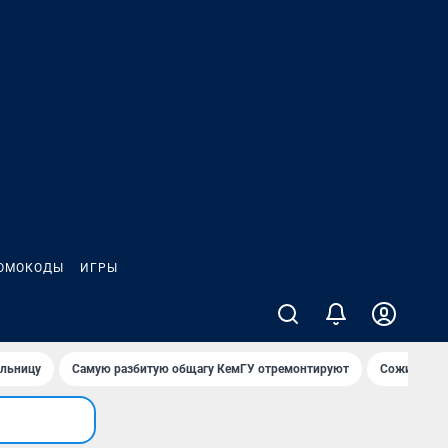
ОМОКОДЫ
ИГРЫ
ольницу
Самую разбитую общагу КемГУ отремонтируют
Сожительни