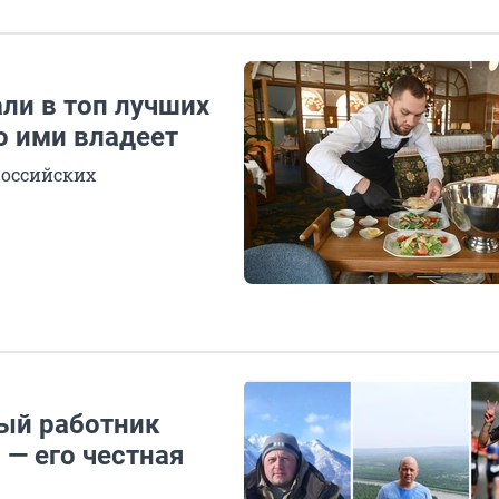
ли в топ лучших
о ими владеет
российских
ный работник
— его честная