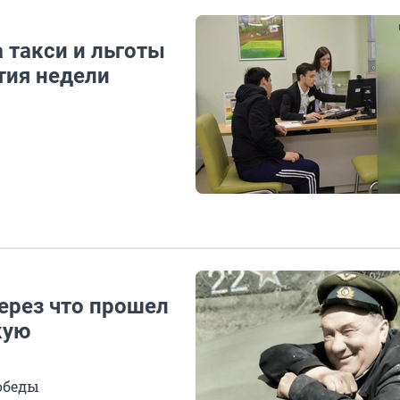
 такси и льготы
тия недели
через что прошел
кую
обеды