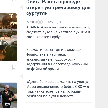
Света Ракета проведет
открытую тренировку для
сургутян
22 часа
12 859
6
AI-AINA: Атака на соцсети депутатов,
бюджета вузов не хватило лучшим и
сколько стоит арбуз
Уважал иноагентов и размещал
фривольные картинки:
эксклюзивные подробности
задержания в Волгограде мужчины
за фейки об армии
«Долго боялась выходить на улицу».
Мама искалеченного бойца СВО — о
том, как спасает сына, который
разбился по пути к невесте