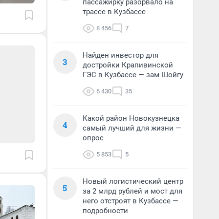
пассажирку разорвало на
трассе в Кузбассе
8 456
7
Найден инвестор для
3
достройки Крапивинской
ГЭС в Кузбассе — зам Шойгу
6 430
35
Какой район Новокузнецка
4
самый лучший для жизни —
опрос
5 853
5
Новый логистический центр
5
за 2 млрд рублей и мост для
него отстроят в Кузбассе —
подробности