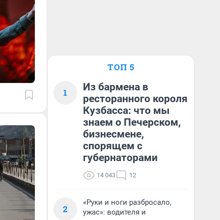
ТОП 5
Из бармена в
1
ресторанного короля
Кузбасса: что мы
знаем о Печерском,
бизнесмене,
спорящем с
губернаторами
14 043
12
«Руки и ноги разбросало,
2
ужас»: водителя и