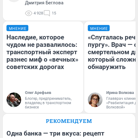
Дмитрия Беглова
4 928
15
МНЕНИЕ
МНЕНИЕ
Наследие, которое
«Спуталась речь
чудом не развалилось:
пургу». Врач — о
транспортный эксперт
смертельном ди
разнес миф о «вечных»
который сложн
советских дорогах
обнаружить
Олег Арефьев
Ирина Волкова
Блогер, предприниматель,
Главврач клиник
владелец в транспортном
«Реабилитация д
бизнесе
Волковой»
РЕКОМЕНДУЕМ
Одна банка — три вкуса: рецепт