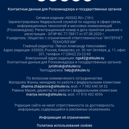
Контактные данные для Роскомнадзора и государственных органов
Сетевое издание «NGS42.RU» (18+)
Зарегистрировано Федеральной службой по надзору в сфере связи,
информационных технологий и массовых коммуникаций
(Роскомнадзор). Регистрационный номер и дата принятия решения о
регистрации - ЭЛ № ФС 77-78817 от 07.08.2020 г.
Учредитель: Общество с ограниченной ответственностью "ИНТЕРНЕТ
ТЕХНОЛОГИИ"
Главный редактор: Левчук Александр Николаевич
Адрес редакции: 650000, Россия, Кемерово, ул. 50 лет Октября, д. 11, офис
201, телефон +7 (3842) 23-22-60
Электронный адрес редакции:
ngs42@shkulev.ru
Контактные данные для Роскомнадзора и государственных органов:
juristnsk@shkulev.ru
Техподдержка:
help@shkulev.ru
По вопросам коммерческого сотрудничества:
Жапарова Жанна, менеджер по работе с федеральными клиентами
zhanna.zhaparova@shkulev.ru
, моб. + 7 982 640 34 32
Ревина Мария, директор по работе с федеральными клиентами
mariya.revina@shkulev.ru
, моб. +7 910 402 4056
Редакция сайта не несет ответственности за достоверность
информации, содержащейся в рекламных объявлениях.
Информация об ограничениях
Политика использования cookies