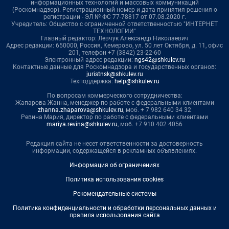
информационных технологий и массовых коммуникаций
(Роскомнадзор). Регистрационный номер и дата принятия решения о
регистрации - ЭЛ № ФС 77-78817 от 07.08.2020 г.
Учредитель: Общество с ограниченной ответственностью "ИНТЕРНЕТ
ТЕХНОЛОГИИ"
Главный редактор: Левчук Александр Николаевич
Адрес редакции: 650000, Россия, Кемерово, ул. 50 лет Октября, д. 11, офис
201, телефон +7 (3842) 23-22-60
Электронный адрес редакции:
ngs42@shkulev.ru
Контактные данные для Роскомнадзора и государственных органов:
juristnsk@shkulev.ru
Техподдержка:
help@shkulev.ru
По вопросам коммерческого сотрудничества:
Жапарова Жанна, менеджер по работе с федеральными клиентами
zhanna.zhaparova@shkulev.ru
, моб. + 7 982 640 34 32
Ревина Мария, директор по работе с федеральными клиентами
mariya.revina@shkulev.ru
, моб. +7 910 402 4056
Редакция сайта не несет ответственности за достоверность
информации, содержащейся в рекламных объявлениях.
Информация об ограничениях
Политика использования cookies
Рекомендательные системы
Политика конфиденциальности и обработки персональных данных и
правила использования сайта