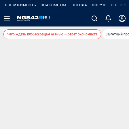
НЕДВИЖИМОСТЬ
ЗНАКОМСТВА
ПОГОДА
ФОРУМ
ТЕЛЕПРО
Чего ждать кузбассовцам осенью — ответ экономиста
Льготный про