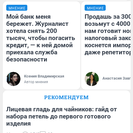
МНЕНИЕ
МНЕНИЕ
Мой банк меня
Продашь за 3000
бережет. Журналист
возьмут с 4000.
хотела снять 200
нам готовит но
тысяч, чтобы погасить
налоговый зако
кредит, — к ней домой
коснется импор
приехала служба
даже репетитор
безопасности
Ксения Владимирская
Анастасия Завг
Автор мнения
РЕКОМЕНДУЕМ
Лицевая гладь для чайников: гайд от
набора петель до первого готового
изделия