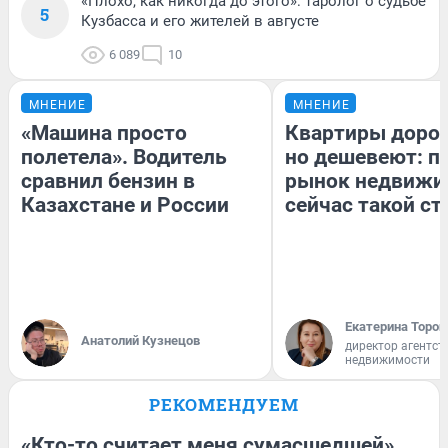
«Плохо, как никогда до этого»: таролог о судьбе
5
Кузбасса и его жителей в августе
6 089
10
МНЕНИЕ
МНЕНИЕ
«Машина просто
Квартиры доро
полетела». Водитель
но дешевеют: п
сравнил бензин в
рынок недвижи
Казахстане и России
сейчас такой с
Екатерина Тороп
Анатолий Кузнецов
директор агентст
недвижимости
РЕКОМЕНДУЕМ
«Кто-то считает меня сумасшедшей».