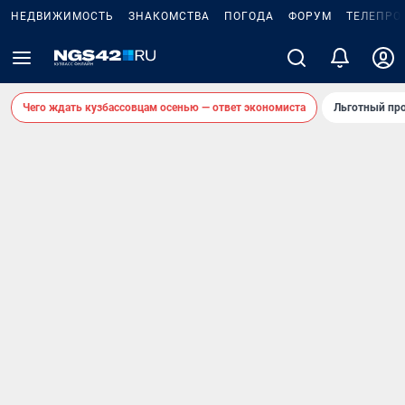
НЕДВИЖИМОСТЬ
ЗНАКОМСТВА
ПОГОДА
ФОРУМ
ТЕЛЕПРО
Чего ждать кузбассовцам осенью — ответ экономиста
Льготный про