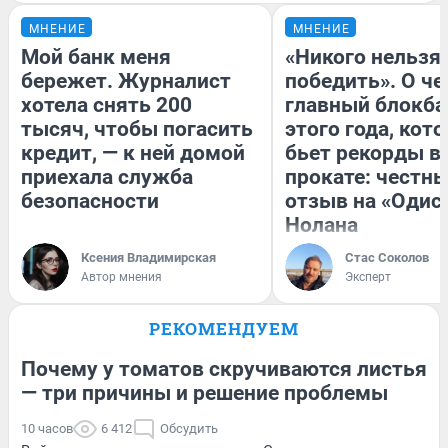
МНЕНИЕ
МНЕНИЕ
Мой банк меня
«Никого нельзя
бережет. Журналист
победить». О ч
хотела снять 200
главный блокба
тысяч, чтобы погасить
этого года, кот
кредит, — к ней домой
бьет рекорды в
приехала служба
прокате: честн
безопасности
отзыв на «Одис
Нолана
Ксения Владимирская
Стас Соколов
Автор мнения
Эксперт
РЕКОМЕНДУЕМ
Почему у томатов скручиваются листья
— три причины и решение проблемы
10 часов
6 412
Обсудить