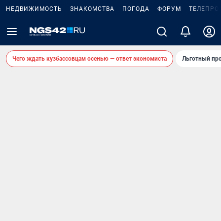
НЕДВИЖИМОСТЬ
ЗНАКОМСТВА
ПОГОДА
ФОРУМ
ТЕЛЕПРО
Чего ждать кузбассовцам осенью — ответ экономиста
Льготный про