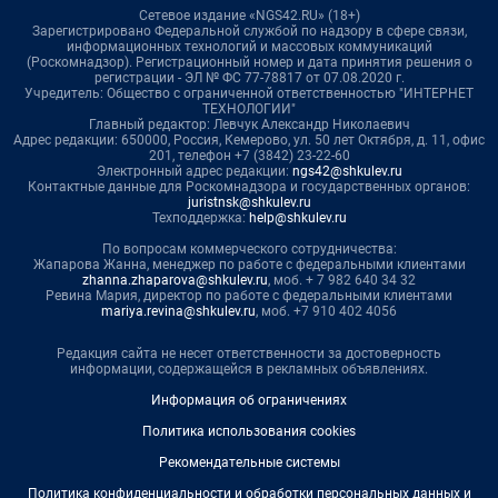
Сетевое издание «NGS42.RU» (18+)
Зарегистрировано Федеральной службой по надзору в сфере связи,
информационных технологий и массовых коммуникаций
(Роскомнадзор). Регистрационный номер и дата принятия решения о
регистрации - ЭЛ № ФС 77-78817 от 07.08.2020 г.
Учредитель: Общество с ограниченной ответственностью "ИНТЕРНЕТ
ТЕХНОЛОГИИ"
Главный редактор: Левчук Александр Николаевич
Адрес редакции: 650000, Россия, Кемерово, ул. 50 лет Октября, д. 11, офис
201, телефон +7 (3842) 23-22-60
Электронный адрес редакции:
ngs42@shkulev.ru
Контактные данные для Роскомнадзора и государственных органов:
juristnsk@shkulev.ru
Техподдержка:
help@shkulev.ru
По вопросам коммерческого сотрудничества:
Жапарова Жанна, менеджер по работе с федеральными клиентами
zhanna.zhaparova@shkulev.ru
, моб. + 7 982 640 34 32
Ревина Мария, директор по работе с федеральными клиентами
mariya.revina@shkulev.ru
, моб. +7 910 402 4056
Редакция сайта не несет ответственности за достоверность
информации, содержащейся в рекламных объявлениях.
Информация об ограничениях
Политика использования cookies
Рекомендательные системы
Политика конфиденциальности и обработки персональных данных и