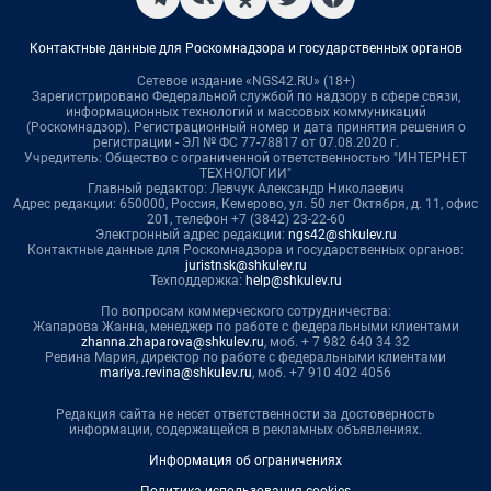
Контактные данные для Роскомнадзора и государственных органов
Сетевое издание «NGS42.RU» (18+)
Зарегистрировано Федеральной службой по надзору в сфере связи,
информационных технологий и массовых коммуникаций
(Роскомнадзор). Регистрационный номер и дата принятия решения о
регистрации - ЭЛ № ФС 77-78817 от 07.08.2020 г.
Учредитель: Общество с ограниченной ответственностью "ИНТЕРНЕТ
ТЕХНОЛОГИИ"
Главный редактор: Левчук Александр Николаевич
Адрес редакции: 650000, Россия, Кемерово, ул. 50 лет Октября, д. 11, офис
201, телефон +7 (3842) 23-22-60
Электронный адрес редакции:
ngs42@shkulev.ru
Контактные данные для Роскомнадзора и государственных органов:
juristnsk@shkulev.ru
Техподдержка:
help@shkulev.ru
По вопросам коммерческого сотрудничества:
Жапарова Жанна, менеджер по работе с федеральными клиентами
zhanna.zhaparova@shkulev.ru
, моб. + 7 982 640 34 32
Ревина Мария, директор по работе с федеральными клиентами
mariya.revina@shkulev.ru
, моб. +7 910 402 4056
Редакция сайта не несет ответственности за достоверность
информации, содержащейся в рекламных объявлениях.
Информация об ограничениях
Политика использования cookies