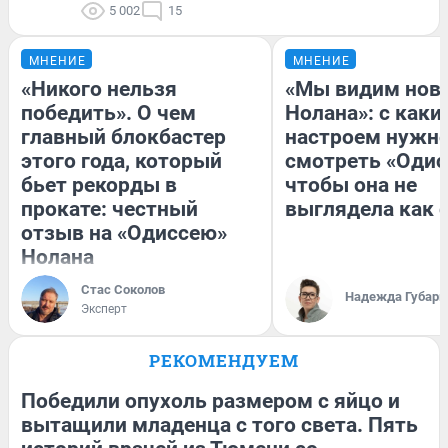
5 002
15
МНЕНИЕ
МНЕНИЕ
«Никого нельзя
«Мы видим нов
победить». О чем
Нолана»: с каки
главный блокбастер
настроем нужн
этого года, который
смотреть «Одис
бьет рекорды в
чтобы она не
прокате: честный
выглядела как 
отзыв на «Одиссею»
Нолана
Стас Соколов
Надежда Губарь
Эксперт
РЕКОМЕНДУЕМ
Победили опухоль размером с яйцо и
вытащили младенца с того света. Пять