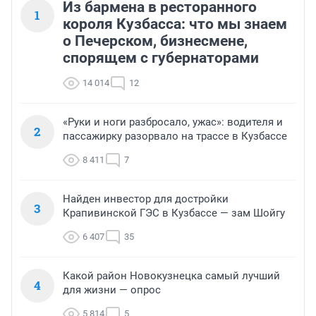
Из бармена в ресторанного
1
короля Кузбасса: что мы знаем
о Печерском, бизнесмене,
спорящем с губернаторами
14 014
12
«Руки и ноги разбросало, ужас»: водителя и
2
пассажирку разорвало на трассе в Кузбассе
8 411
7
Найден инвестор для достройки
3
Крапивинской ГЭС в Кузбассе — зам Шойгу
6 407
35
Какой район Новокузнецка самый лучший
4
для жизни — опрос
5 814
5