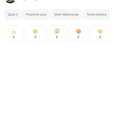
Дом-2
Реалити-шоу
Май Абрикосов
Телестройка
0
0
0
0
0