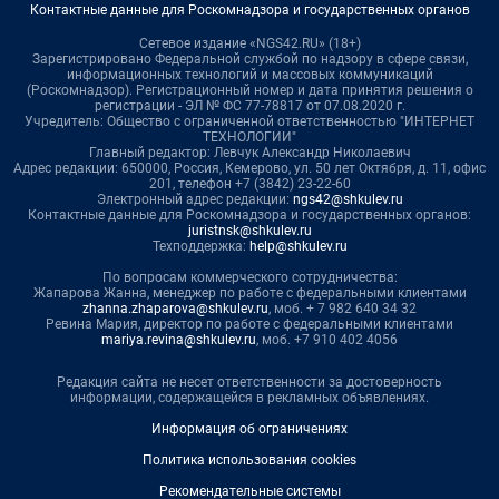
Контактные данные для Роскомнадзора и государственных органов
Сетевое издание «NGS42.RU» (18+)
Зарегистрировано Федеральной службой по надзору в сфере связи,
информационных технологий и массовых коммуникаций
(Роскомнадзор). Регистрационный номер и дата принятия решения о
регистрации - ЭЛ № ФС 77-78817 от 07.08.2020 г.
Учредитель: Общество с ограниченной ответственностью "ИНТЕРНЕТ
ТЕХНОЛОГИИ"
Главный редактор: Левчук Александр Николаевич
Адрес редакции: 650000, Россия, Кемерово, ул. 50 лет Октября, д. 11, офис
201, телефон +7 (3842) 23-22-60
Электронный адрес редакции:
ngs42@shkulev.ru
Контактные данные для Роскомнадзора и государственных органов:
juristnsk@shkulev.ru
Техподдержка:
help@shkulev.ru
По вопросам коммерческого сотрудничества:
Жапарова Жанна, менеджер по работе с федеральными клиентами
zhanna.zhaparova@shkulev.ru
, моб. + 7 982 640 34 32
Ревина Мария, директор по работе с федеральными клиентами
mariya.revina@shkulev.ru
, моб. +7 910 402 4056
Редакция сайта не несет ответственности за достоверность
информации, содержащейся в рекламных объявлениях.
Информация об ограничениях
Политика использования cookies
Рекомендательные системы