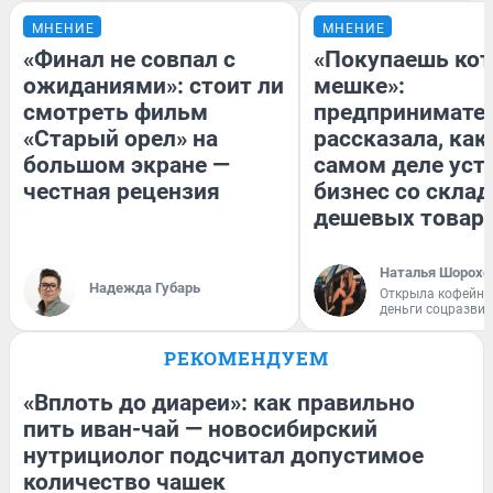
МНЕНИЕ
МНЕНИЕ
«Финал не совпал с
«Покупаешь кот
ожиданиями»: стоит ли
мешке»:
смотреть фильм
предпринимате
«Старый орел» на
рассказала, как
большом экране —
самом деле уст
честная рецензия
бизнес со скла
дешевых товар
Наталья Шорохо
Надежда Губарь
Открыла кофейну
деньги соцразви
РЕКОМЕНДУЕМ
«Вплоть до диареи»: как правильно
пить иван-чай — новосибирский
нутрициолог подсчитал допустимое
количество чашек