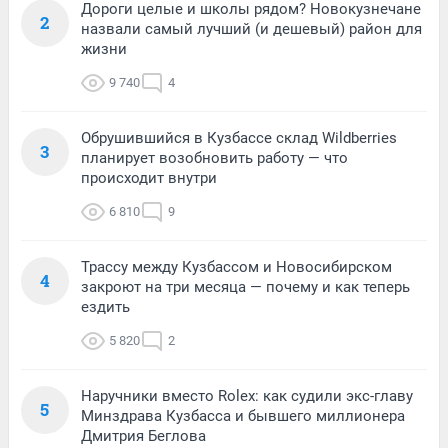
Дороги целые и школы рядом? Новокузнечане
2
назвали самый лучший (и дешевый) район для
жизни
9 740
4
Обрушившийся в Кузбассе склад Wildberries
3
планирует возобновить работу — что
происходит внутри
6 810
9
Трассу между Кузбассом и Новосибирском
4
закроют на три месяца — почему и как теперь
ездить
5 820
2
Наручники вместо Rolex: как судили экс-главу
5
Минздрава Кузбасса и бывшего миллионера
Дмитрия Беглова