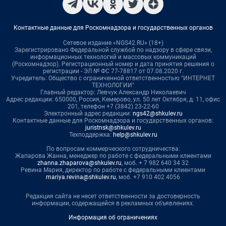
Контактные данные для Роскомнадзора и государственных органов
Сетевое издание «NGS42.RU» (18+)
Зарегистрировано Федеральной службой по надзору в сфере связи,
информационных технологий и массовых коммуникаций
(Роскомнадзор). Регистрационный номер и дата принятия решения о
регистрации - ЭЛ № ФС 77-78817 от 07.08.2020 г.
Учредитель: Общество с ограниченной ответственностью "ИНТЕРНЕТ
ТЕХНОЛОГИИ"
Главный редактор: Левчук Александр Николаевич
Адрес редакции: 650000, Россия, Кемерово, ул. 50 лет Октября, д. 11, офис
201, телефон +7 (3842) 23-22-60
Электронный адрес редакции:
ngs42@shkulev.ru
Контактные данные для Роскомнадзора и государственных органов:
juristnsk@shkulev.ru
Техподдержка:
help@shkulev.ru
По вопросам коммерческого сотрудничества:
Жапарова Жанна, менеджер по работе с федеральными клиентами
zhanna.zhaparova@shkulev.ru
, моб. + 7 982 640 34 32
Ревина Мария, директор по работе с федеральными клиентами
mariya.revina@shkulev.ru
, моб. +7 910 402 4056
Редакция сайта не несет ответственности за достоверность
информации, содержащейся в рекламных объявлениях.
Информация об ограничениях