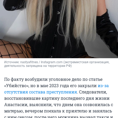
Источник: 
nastyafitnes / Instagram.com (экстремистская организация, 
деятельность запрещена на территории РФ)
По факту возбудили уголовное дело по статье
«Убийство», но в мае 2023 года его закрыли
из-за
отсутствия состава преступления
. Следователи,
восстановившие картину последнего дня жизни
Анастасии, выяснили, что днем она созвонилась с
матерью, вечером поехала к приятелю и занялась
с ним сексом, после чего мужчина вызвал такси и