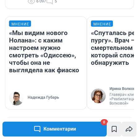
6 097
5
МНЕНИЕ
МНЕНИЕ
«Мы видим нового
«Спуталась реч
Нолана»: с каким
пургу». Врач — 
настроем нужно
смертельном д
смотреть «Одиссею»,
который слож
чтобы она не
обнаружить
выглядела как фиаско
Ирина Волкова
Главврач клини
Надежда Губарь
«Реабилитация 
Волковой»
0
РЕКОМЕНДУЕМ
Комментарии
«Ела одни булочки и пирожные»: