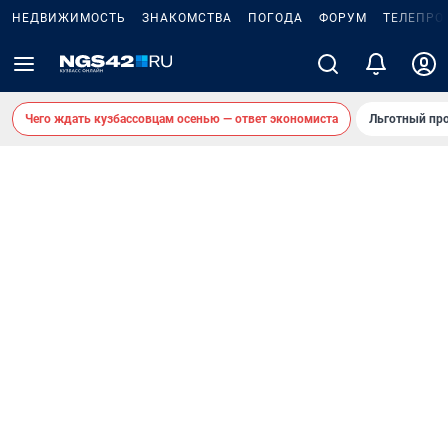
НЕДВИЖИМОСТЬ
ЗНАКОМСТВА
ПОГОДА
ФОРУМ
ТЕЛЕПРО
Чего ждать кузбассовцам осенью — ответ экономиста
Льготный про