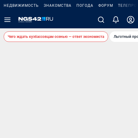
НЕДВИЖИМОСТЬ
ЗНАКОМСТВА
ПОГОДА
ФОРУМ
ТЕЛЕПРО
Чего ждать кузбассовцам осенью — ответ экономиста
Льготный про