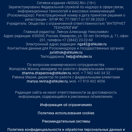
Сетевое издание «NGS42.RU» (18+)
Зарегистрировано Федеральной службой по надзору в сфере связи,
информационных технологий и массовых коммуникаций
(Роскомнадзор). Регистрационный номер и дата принятия решения о
регистрации - ЭЛ № ФС 77-78817 от 07.08.2020 г.
Учредитель: Общество с ограниченной ответственностью "ИНТЕРНЕТ
ТЕХНОЛОГИИ"
Главный редактор: Левчук Александр Николаевич
Адрес редакции: 650000, Россия, Кемерово, ул. 50 лет Октября, д. 11, офис
201, телефон +7 (3842) 23-22-60
Электронный адрес редакции:
ngs42@shkulev.ru
Контактные данные для Роскомнадзора и государственных органов:
juristnsk@shkulev.ru
Техподдержка:
help@shkulev.ru
По вопросам коммерческого сотрудничества:
Жапарова Жанна, менеджер по работе с федеральными клиентами
zhanna.zhaparova@shkulev.ru
, моб. + 7 982 640 34 32
Ревина Мария, директор по работе с федеральными клиентами
mariya.revina@shkulev.ru
, моб. +7 910 402 4056
Редакция сайта не несет ответственности за достоверность
информации, содержащейся в рекламных объявлениях.
Информация об ограничениях
Политика использования cookies
Рекомендательные системы
Политика конфиденциальности и обработки персональных данных и