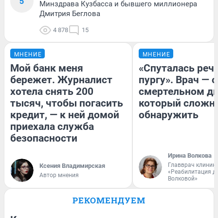
5
Минздрава Кузбасса и бывшего миллионера
Дмитрия Беглова
4 878
15
МНЕНИЕ
МНЕНИЕ
Мой банк меня
«Спуталась речь
бережет. Журналист
пургу». Врач — о
хотела снять 200
смертельном ди
тысяч, чтобы погасить
который сложн
кредит, — к ней домой
обнаружить
приехала служба
безопасности
Ирина Волкова
Главврач клиник
Ксения Владимирская
«Реабилитация д
Автор мнения
Волковой»
РЕКОМЕНДУЕМ