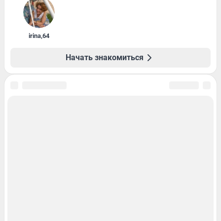
irina
,
64
Начать знакомиться