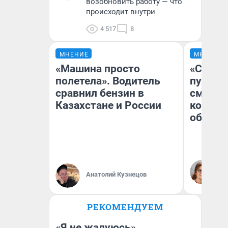
возобновить работу — что
происходит внутри
4 517
8
МНЕНИЕ
МНЕНИЕ
«Машина просто
«Спутал
полетела». Водитель
пургу».
сравнил бензин в
смерте
Казахстане и России
которы
обнару
Ир
Гл
Анатолий Кузнецов
«Р
Во
РЕКОМЕНДУЕМ
«Я не жалуюсь».