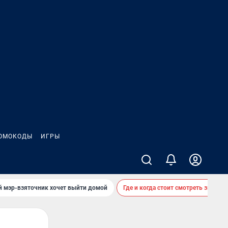
ОМОКОДЫ
ИГРЫ
й мэр-взяточник хочет выйти домой
Где и когда стоит смотреть звездоп