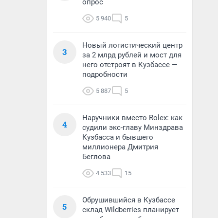
опрос
5 940
5
Новый логистический центр
3
за 2 млрд рублей и мост для
него отстроят в Кузбассе —
подробности
5 887
5
Наручники вместо Rolex: как
4
судили экс-главу Минздрава
Кузбасса и бывшего
миллионера Дмитрия
Беглова
4 533
15
Обрушившийся в Кузбассе
5
склад Wildberries планирует