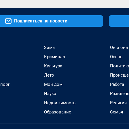
Подписаться на новости
Зима
Он и она
Криминал
Осень
Культура
Политик
Лето
Происше
спорт
Мой дом
Работа
Наука
Развлеч
Недвижимость
Религия
Образование
Семья