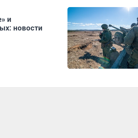
» и
ых: новости