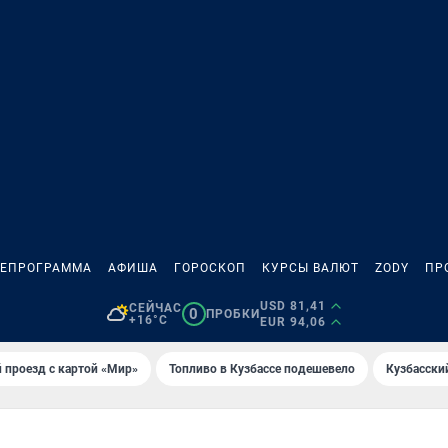
ЛЕПРОГРАММА
АФИША
ГОРОСКОП
КУРСЫ ВАЛЮТ
ZODY
ПР
USD 81,41
СЕЙЧАС
0
ПРОБКИ
+16°C
EUR 94,06
 проезд с картой «Мир»
Топливо в Кузбассе подешевело
Кузбасски