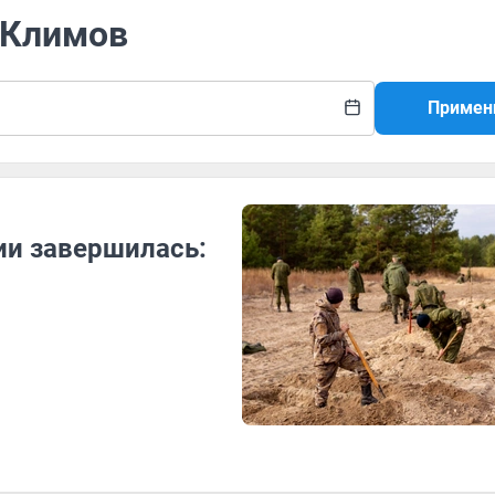
 Климов
Примен
ии завершилась: