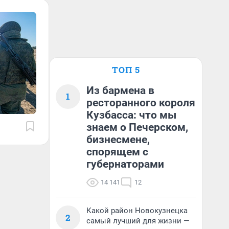
ТОП 5
Из бармена в
1
ресторанного короля
Кузбасса: что мы
знаем о Печерском,
бизнесмене,
спорящем с
губернаторами
14 141
12
Какой район Новокузнецка
2
самый лучший для жизни —