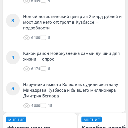
6 449
9
Новый логистический центр за 2 млрд рублей и
3
мост для него отстроят в Кузбассе —
подробности
6 180
5
Какой район Новокузнецка самый лучший для
4
жизни — опрос
6 174
5
Наручники вместо Rolex: как судили экс-главу
5
Минздрава Кузбасса и бывшего миллионера
Дмитрия Беглова
4 880
15
МНЕНИЕ
МНЕНИЕ
«Никого нельзя
Колобок-колобо