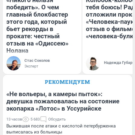
победить». О чем
тебя боюсь! Рад
главный блокбастер
отложили прок
этого года, который
«Человека-паук
бьет рекорды в
отзыв о фильме
прокате: честный
«человека-булк
отзыв на «Одиссею»
Нолана
Стас Соколов
Надежда Губарь
Эксперт
РЕКОМЕНДУЕМ
«Не вольеры, а камеры пыток»:
девушка пожаловалась на состояние
экопарка «Лотос» в Уссурийске
13 часов
5 683
Обсудить
Выжившая после атаки с кислотой петербурженка
выписалась из больницы