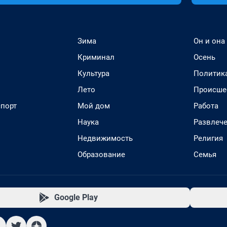
Зима
Он и она
Криминал
Осень
Культура
Политик
Лето
Происше
спорт
Мой дом
Работа
Наука
Развлеч
Недвижимость
Религия
Образование
Семья
Google Play