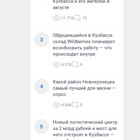
Кузбасса и его жителей в
августе
11 716
15
Обрушившийся в Кузбассе
3
склад Wildberries планирует
возобновить работу — что
происходит внутри
6 213
9
Какой район Новокузнецка
4
самый лучший для жизни —
опрос
6 094
5
Новый логистический центр
5
за 2 млрд рублей и мост для
него отстроят в Кузбассе —