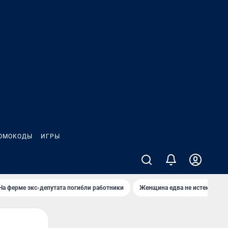
ОМОКОДЫ
ИГРЫ
На ферме экс-депутата погибли работники
Женщина едва не истекла кро