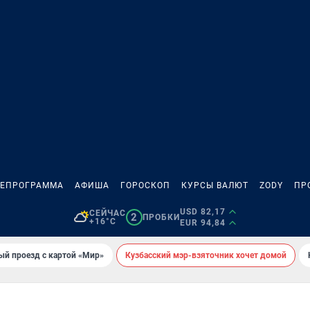
ЛЕПРОГРАММА
АФИША
ГОРОСКОП
КУРСЫ ВАЛЮТ
ZODY
ПР
USD 82,17
СЕЙЧАС
2
ПРОБКИ
+16°C
EUR 94,84
ый проезд с картой «Мир»
Кузбасский мэр-взяточник хочет домой