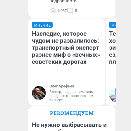
подробности
6 087
5
МНЕНИЕ
МНЕНИЕ
Наследие, которое
Тепло 
чудом не развалилось:
холодн
транспортный эксперт
зимой.
разнес миф о «вечных»
ездит н
советских дорогах
плюсы 
Олег Арефьев
Блогер, предприниматель,
Д
владелец в транспортном
бизнесе
РЕКОМЕНДУЕМ
Не нужно выбрасывать и