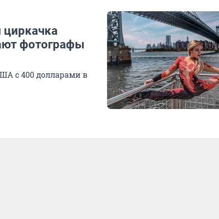
я циркачка
мают фотографы
США с 400 долларами в