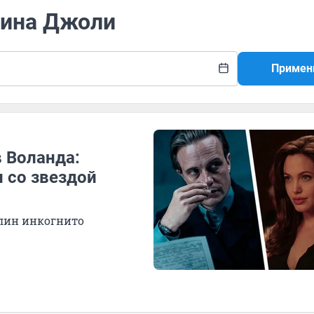
лина Джоли
Примен
 Воланда:
 со звездой
рлин инкогнито