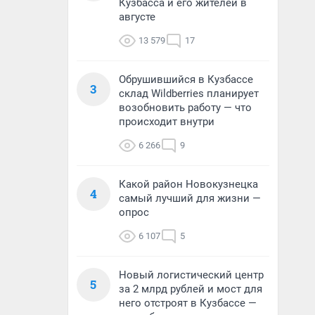
Кузбасса и его жителей в
августе
13 579
17
Обрушившийся в Кузбассе
3
склад Wildberries планирует
возобновить работу — что
происходит внутри
6 266
9
Какой район Новокузнецка
4
самый лучший для жизни —
опрос
6 107
5
Новый логистический центр
5
за 2 млрд рублей и мост для
него отстроят в Кузбассе —