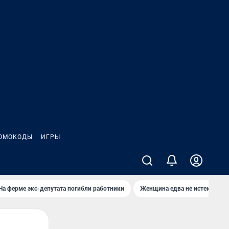
ОМОКОДЫ
ИГРЫ
На ферме экс-депутата погибли работники
Женщина едва не истекла кро