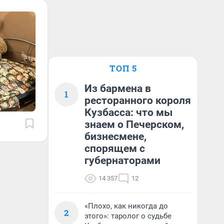
ТОП 5
Из бармена в
1
ресторанного короля
Кузбасса: что мы
знаем о Печерском,
бизнесмене,
спорящем с
губернаторами
14 357
12
«Плохо, как никогда до
2
этого»: таролог о судьбе