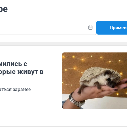
фе
Примен
ились с
орые живут в
ться заранее