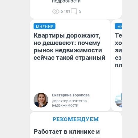
подробности
6 101
5
МНЕНИЕ
МНЕНИЕ
Квартиры дорожают,
Тепло 
но дешевеют: почему
холодн
рынок недвижимости
зимой.
сейчас такой странный
ездит н
плюсы 
Екатерина Торопова
Д
директор агентства
недвижимости
РЕКОМЕНДУЕМ
Работает в клинике и