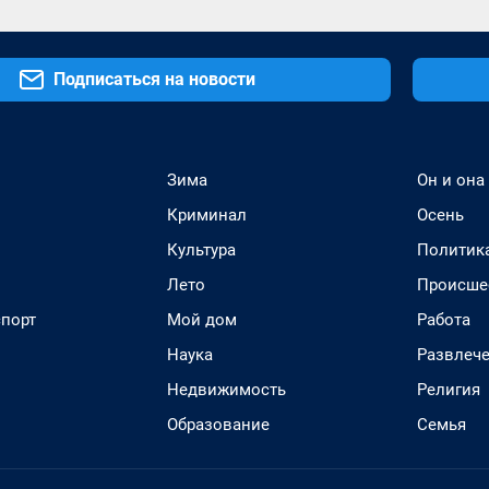
Подписаться на новости
Зима
Он и она
Криминал
Осень
Культура
Политик
Лето
Происше
спорт
Мой дом
Работа
Наука
Развлеч
Недвижимость
Религия
Образование
Семья