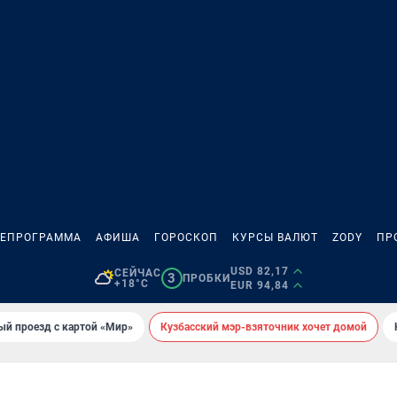
ЛЕПРОГРАММА
АФИША
ГОРОСКОП
КУРСЫ ВАЛЮТ
ZODY
ПР
USD 82,17
СЕЙЧАС
3
ПРОБКИ
+18°C
EUR 94,84
ый проезд с картой «Мир»
Кузбасский мэр-взяточник хочет домой