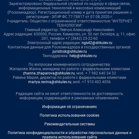
Зарегистрировано Федеральной службой по надзору в сфере связи,
информационных технологий и массовых коммуникаций
(Роскомнадзор). Регистрационный номер и дата принятия решения о
регистрации - ЭЛ № ФС 77-78817 от 07.08.2020 г.
Учредитель: Общество с ограниченной ответственностью "ИНТЕРНЕТ
ТЕХНОЛОГИИ"
Главный редактор: Левчук Александр Николаевич
Адрес редакции: 650000, Россия, Кемерово, ул. 50 лет Октября, д. 11, офис
201, телефон +7 (3842) 23-22-60
Электронный адрес редакции:
ngs42@shkulev.ru
Контактные данные для Роскомнадзора и государственных органов:
juristnsk@shkulev.ru
Техподдержка:
help@shkulev.ru
По вопросам коммерческого сотрудничества:
Жапарова Жанна, менеджер по работе с федеральными клиентами
zhanna.zhaparova@shkulev.ru
, моб. + 7 982 640 34 32
Ревина Мария, директор по работе с федеральными клиентами
mariya.revina@shkulev.ru
, моб. +7 910 402 4056
Редакция сайта не несет ответственности за достоверность
информации, содержащейся в рекламных объявлениях.
Информация об ограничениях
Политика использования cookies
Рекомендательные системы
Политика конфиденциальности и обработки персональных данных и
правила использования сайта