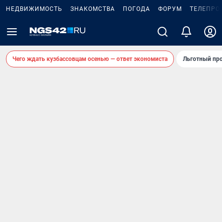
НЕДВИЖИМОСТЬ
ЗНАКОМСТВА
ПОГОДА
ФОРУМ
ТЕЛЕПРО
Чего ждать кузбассовцам осенью — ответ экономиста
Льготный про