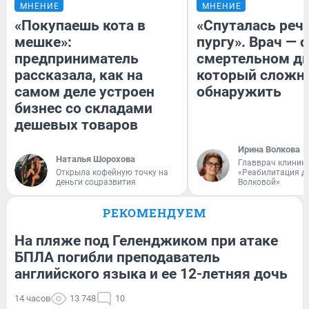
МНЕНИЕ
МНЕНИЕ
«Покупаешь кота в
«Спуталась речь
мешке»:
пургу». Врач — о
предприниматель
смертельном ди
рассказала, как на
который сложн
самом деле устроен
обнаружить
бизнес со складами
дешевых товаров
Ирина Волкова
Наталья Шорохова
Главврач клиник
Открыла кофейную точку на
«Реабилитация д
деньги соцразвития
Волковой»
РЕКОМЕНДУЕМ
На пляже под Геленджиком при атаке
БПЛА погибли преподаватель
английского языка и ее 12-летняя дочь
14 часов
13 748
10