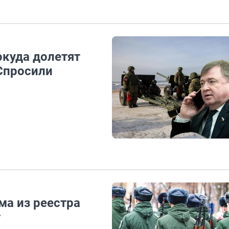
окуда долетят
 Спросили
ма из реестра
т