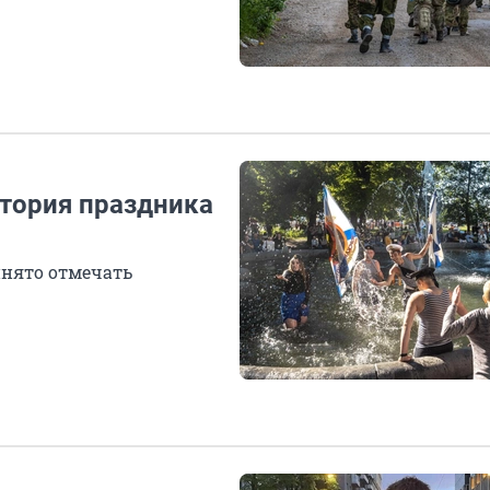
стория праздника
инято отмечать