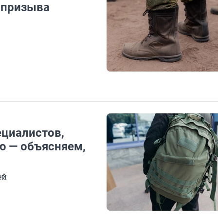
 призыва
ециалистов,
ю — объясняем,
ей