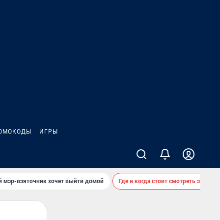
ОМОКОДЫ
ИГРЫ
й мэр-взяточник хочет выйти домой
Где и когда стоит смотреть звездоп