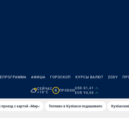
ЛЕПРОГРАММА
АФИША
ГОРОСКОП
КУРСЫ ВАЛЮТ
ZODY
ПР
USD 81,41
СЕЙЧАС
4
ПРОБКИ
+18°C
EUR 94,06
 проезд с картой «Мир»
Топливо в Кузбассе подешевело
Кузбасски