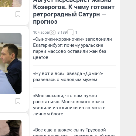
Козерогов. К чему готовит
ретроградный Сатурн —
прогноз
10 часов
8 189
1
«Сыночки-корзиночки» заполонили
Екатеринбург: почему уральские
парни массово оставили жен без
цветов
«Ну вот и всё»: звезда «Дома-2»
развелась с молодым мужем
«Мне сказали, что нам нужно
расстаться». Московского врача
уволили из клиники из-за мата в
личном блоге
«Все еще в шоке»: сыну Трусовой