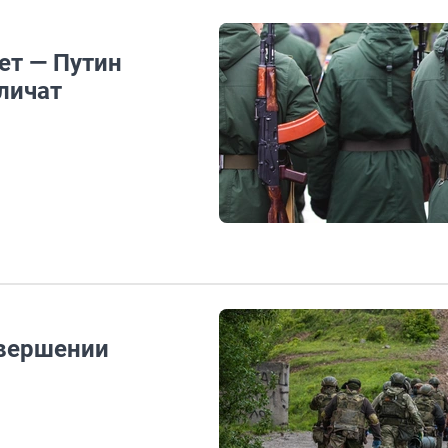
ет — Путин
еличат
авершении