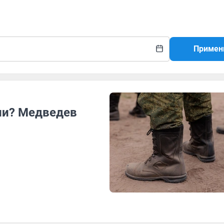
Примен
ии? Медведев