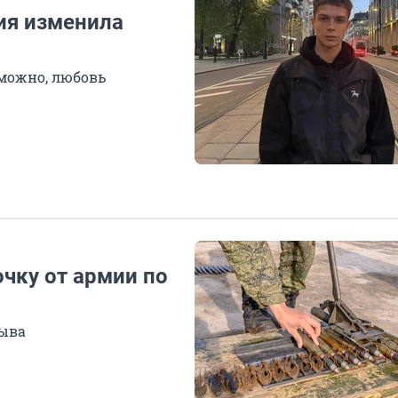
мия изменила
зможно, любовь
очку от армии по
зыва