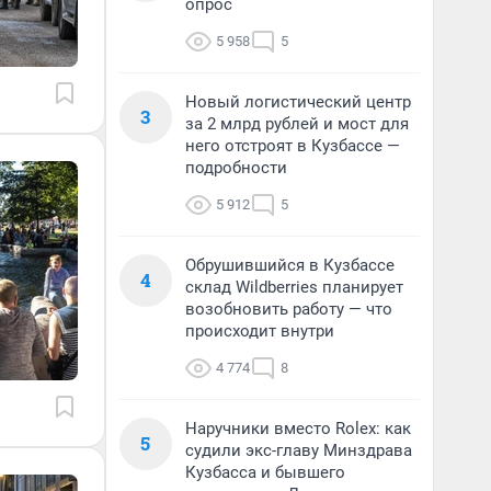
опрос
5 958
5
Новый логистический центр
3
за 2 млрд рублей и мост для
него отстроят в Кузбассе —
подробности
5 912
5
Обрушившийся в Кузбассе
4
склад Wildberries планирует
возобновить работу — что
происходит внутри
4 774
8
Наручники вместо Rolex: как
5
судили экс-главу Минздрава
Кузбасса и бывшего