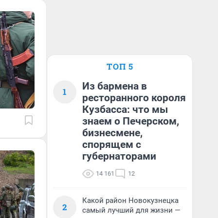
ТОП 5
Из бармена в
1
ресторанного короля
Кузбасса: что мы
знаем о Печерском,
бизнесмене,
спорящем с
губернаторами
14 161
12
Какой район Новокузнецка
2
самый лучший для жизни —