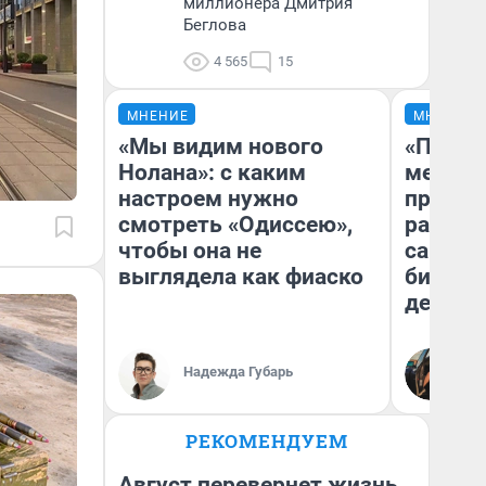
миллионера Дмитрия
Беглова
4 565
15
МНЕНИЕ
МНЕНИЕ
«Мы видим нового
«Покуп
Нолана»: с каким
мешке»
настроем нужно
предпр
смотреть «Одиссею»,
рассказ
чтобы она не
самом 
выглядела как фиаско
бизнес
дешевы
На
Надежда Губарь
От
де
РЕКОМЕНДУЕМ
Август перевернет жизнь