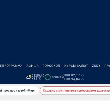
ЛЕПРОГРАММА
АФИША
ГОРОСКОП
КУРСЫ ВАЛЮТ
ZODY
ПР
USD 82,17
СЕЙЧАС
3
ПРОБКИ
+18°C
EUR 94,84
й проезд с картой «Мир»
Сколько стоит жилье в кемеровском долгостр