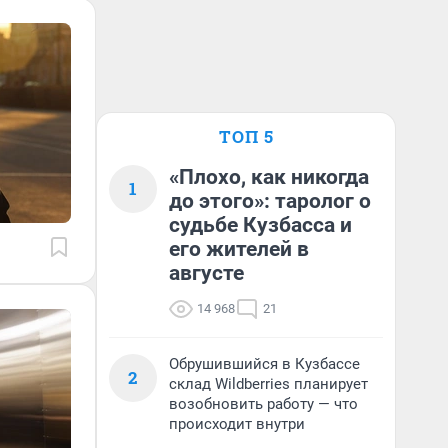
ТОП 5
«Плохо, как никогда
1
до этого»: таролог о
судьбе Кузбасса и
его жителей в
августе
14 968
21
Обрушившийся в Кузбассе
2
склад Wildberries планирует
возобновить работу — что
происходит внутри