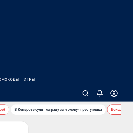
ОМОКОДЫ
ИГРЫ
ое?
В Кемерове сулят награду за «голову» преступника
Бойцовский 