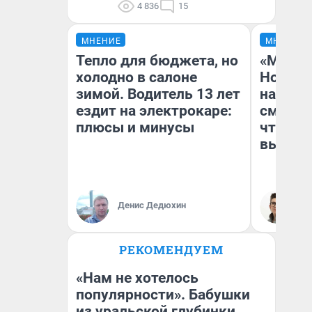
4 836
15
МНЕНИЕ
МНЕНИЕ
Тепло для бюджета, но
«Мы ви
холодно в салоне
Нолана
зимой. Водитель 13 лет
настро
ездит на электрокаре:
смотре
плюсы и минусы
чтобы 
выгляд
Денис Дедюхин
На
РЕКОМЕНДУЕМ
«Нам не хотелось
популярности». Бабушки
из уральской глубинки