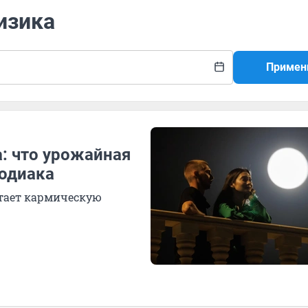
изика
Примен
а: что урожайная
зодиака
етает кармическую