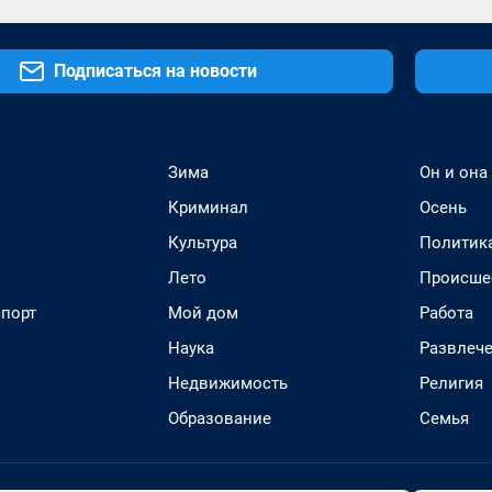
Подписаться на новости
Зима
Он и она
Криминал
Осень
Культура
Политик
Лето
Происше
спорт
Мой дом
Работа
Наука
Развлеч
Недвижимость
Религия
Образование
Семья