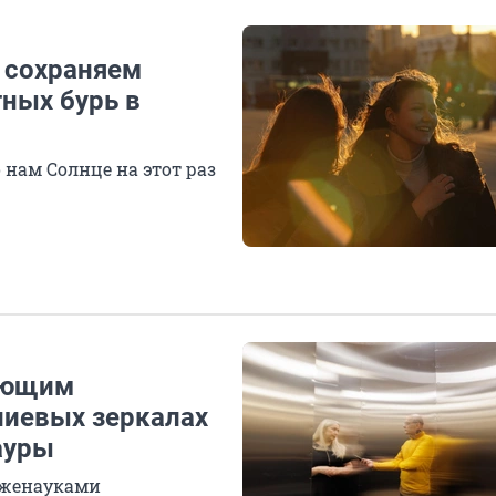
 сохраняем
ных бурь в
нам Солнце на этот раз
лающим
ниевых зеркалах
ауры
 лженауками