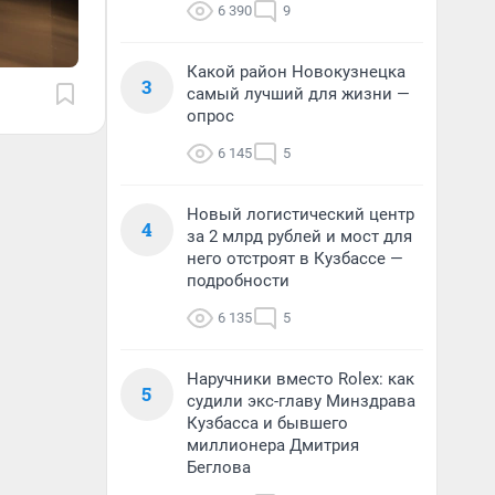
6 390
9
Какой район Новокузнецка
3
самый лучший для жизни —
опрос
6 145
5
Новый логистический центр
4
за 2 млрд рублей и мост для
него отстроят в Кузбассе —
подробности
6 135
5
Наручники вместо Rolex: как
5
судили экс-главу Минздрава
Кузбасса и бывшего
миллионера Дмитрия
Беглова