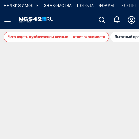
НЕДВИЖИМОСТЬ
ЗНАКОМСТВА
ПОГОДА
ФОРУМ
ТЕЛЕПРО
Чего ждать кузбассовцам осенью — ответ экономиста
Льготный про