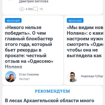
Дмитрия Беглова
4 986
15
МНЕНИЕ
МНЕНИЕ
«Никого нельзя
«Мы видим нов
победить». О чем
Нолана»: с каки
главный блокбастер
настроем нужн
этого года, который
смотреть «Одис
бьет рекорды в
чтобы она не
прокате: честный
выглядела как 
отзыв на «Одиссею»
Нолана
Стас Соколов
Надежда Губарь
Эксперт
РЕКОМЕНДУЕМ
В лесах Архангельской области много