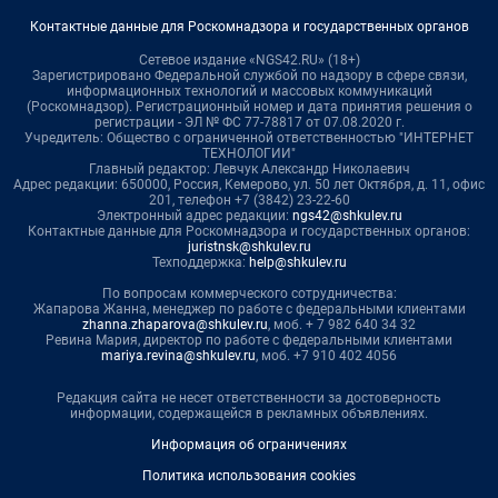
Контактные данные для Роскомнадзора и государственных органов
Сетевое издание «NGS42.RU» (18+)
Зарегистрировано Федеральной службой по надзору в сфере связи,
информационных технологий и массовых коммуникаций
(Роскомнадзор). Регистрационный номер и дата принятия решения о
регистрации - ЭЛ № ФС 77-78817 от 07.08.2020 г.
Учредитель: Общество с ограниченной ответственностью "ИНТЕРНЕТ
ТЕХНОЛОГИИ"
Главный редактор: Левчук Александр Николаевич
Адрес редакции: 650000, Россия, Кемерово, ул. 50 лет Октября, д. 11, офис
201, телефон +7 (3842) 23-22-60
Электронный адрес редакции:
ngs42@shkulev.ru
Контактные данные для Роскомнадзора и государственных органов:
juristnsk@shkulev.ru
Техподдержка:
help@shkulev.ru
По вопросам коммерческого сотрудничества:
Жапарова Жанна, менеджер по работе с федеральными клиентами
zhanna.zhaparova@shkulev.ru
, моб. + 7 982 640 34 32
Ревина Мария, директор по работе с федеральными клиентами
mariya.revina@shkulev.ru
, моб. +7 910 402 4056
Редакция сайта не несет ответственности за достоверность
информации, содержащейся в рекламных объявлениях.
Информация об ограничениях
Политика использования cookies