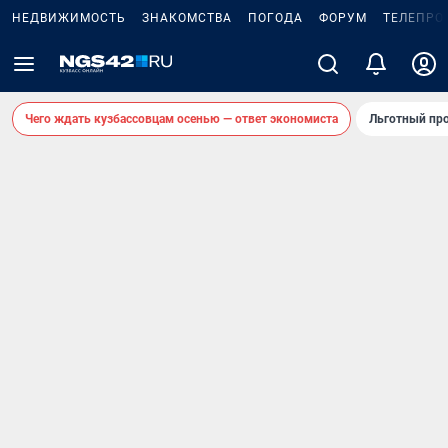
НЕДВИЖИМОСТЬ
ЗНАКОМСТВА
ПОГОДА
ФОРУМ
ТЕЛЕПРО
Чего ждать кузбассовцам осенью — ответ экономиста
Льготный про