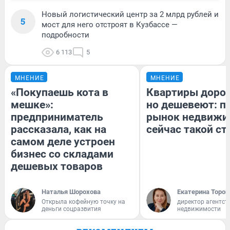
Новый логистический центр за 2 млрд рублей и
5
мост для него отстроят в Кузбассе —
подробности
6 113
5
МНЕНИЕ
МНЕНИЕ
«Покупаешь кота в
Квартиры доро
мешке»:
но дешевеют: п
предприниматель
рынок недвижи
рассказала, как на
сейчас такой с
самом деле устроен
бизнес со складами
дешевых товаров
Наталья Шорохова
Екатерина Тороп
Открыла кофейную точку на
директор агентст
деньги соцразвития
недвижимости