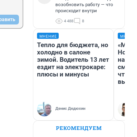
возобновить работу — что
происходит внутри
равить
4 488
8
МНЕНИЕ
МНЕНИ
Тепло для бюджета, но
«Мы в
холодно в салоне
Нолан
зимой. Водитель 13 лет
настр
ездит на электрокаре:
смотр
плюсы и минусы
чтобы
выгля
Денис Дедюхин
РЕКОМЕНДУЕМ