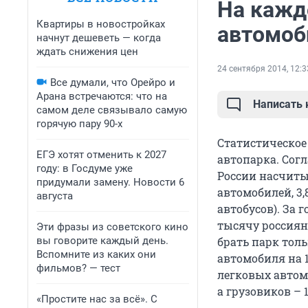
На кажд
Квартиры в новостройках
автомоб
начнут дешеветь — когда
ждать снижения цен
24 сентября 2014, 12:3
Все думали, что Орейро и
Арана встречаются: что на
Написать
самом деле связывало самую
горячую пару 90-х
Статистическое
ЕГЭ хотят отменить к 2027
автопарка. Согл
году: в Госдуме уже
России насчиты
придумали замену. Новости 6
автомобилей, 3,
августа
автобусов). За 
тысячу россиян 
Эти фразы из советского кино
вы говорите каждый день.
брать парк толь
Вспомните из каких они
автомобиля на 
фильмов? — тест
легковых автомо
а грузовиков – 1
«Простите нас за всё». С