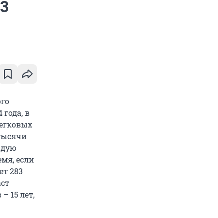
,3
ого
 года, в
легковых
 тысячи
ждую
мя, если
ет 283
аст
– 15 лет,