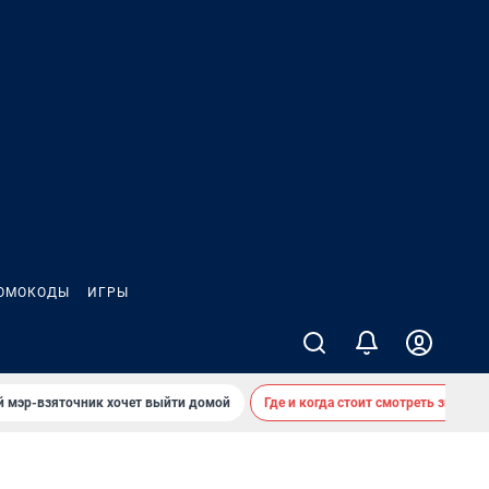
ОМОКОДЫ
ИГРЫ
й мэр-взяточник хочет выйти домой
Где и когда стоит смотреть звездоп