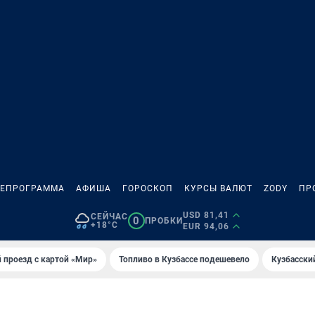
ЛЕПРОГРАММА
АФИША
ГОРОСКОП
КУРСЫ ВАЛЮТ
ZODY
ПР
USD 81,41
СЕЙЧАС
0
ПРОБКИ
+18°C
EUR 94,06
 проезд с картой «Мир»
Топливо в Кузбассе подешевело
Кузбасски