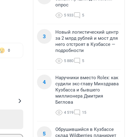
опрос
5 933
5
Новый логистический центр
3
за 2 млрд рублей и мост для
него отстроят в Кузбассе —
подробности
0
5 880
5
Наручники вместо Rolex: как
4
судили экс-главу Минздрава
Кузбасса и бывшего
миллионера Дмитрия
Беглова
4 519
15
Обрушившийся в Кузбассе
5
склад Wildberries планирует