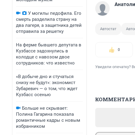
Анатоли
У могилы педофила. Его
смерть разделила страну на
два лагеря, а защитника детей
Автостат
Авт
отправила за решетку
На ферме бывшего депутата в
0
Кузбассе задохнулись в
колодце с навозом двое
сотрудников: что известно
Увидели опечатку? В
«В добыче дно и стучаться
снизу не будут»: экономист
Зубаревич — о том, что ждет
Кузбасс осенью
КОММЕНТАР
Больше не скрывает:
Полина Гагарина показала
романтичные кадры с новым
избранником