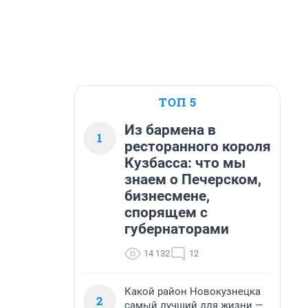
ТОП 5
Из бармена в
1
ресторанного короля
Кузбасса: что мы
знаем о Печерском,
бизнесмене,
спорящем с
губернаторами
14 132
12
Какой район Новокузнецка
2
самый лучший для жизни —