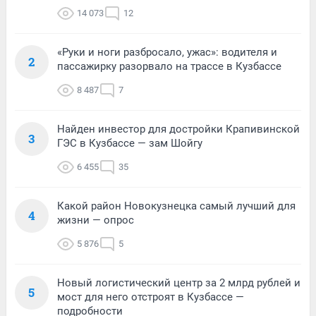
14 073
12
«Руки и ноги разбросало, ужас»: водителя и
2
пассажирку разорвало на трассе в Кузбассе
8 487
7
Найден инвестор для достройки Крапивинской
3
ГЭС в Кузбассе — зам Шойгу
6 455
35
Какой район Новокузнецка самый лучший для
4
жизни — опрос
5 876
5
Новый логистический центр за 2 млрд рублей и
5
мост для него отстроят в Кузбассе —
подробности