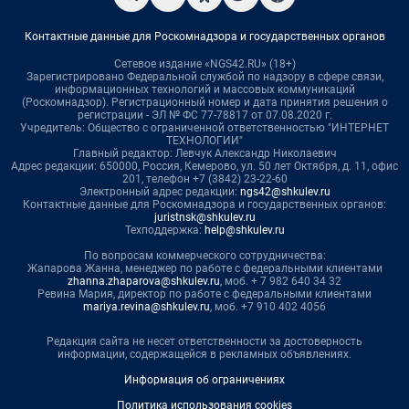
Контактные данные для Роскомнадзора и государственных органов
Сетевое издание «NGS42.RU» (18+)
Зарегистрировано Федеральной службой по надзору в сфере связи,
информационных технологий и массовых коммуникаций
(Роскомнадзор). Регистрационный номер и дата принятия решения о
регистрации - ЭЛ № ФС 77-78817 от 07.08.2020 г.
Учредитель: Общество с ограниченной ответственностью "ИНТЕРНЕТ
ТЕХНОЛОГИИ"
Главный редактор: Левчук Александр Николаевич
Адрес редакции: 650000, Россия, Кемерово, ул. 50 лет Октября, д. 11, офис
201, телефон +7 (3842) 23-22-60
Электронный адрес редакции:
ngs42@shkulev.ru
Контактные данные для Роскомнадзора и государственных органов:
juristnsk@shkulev.ru
Техподдержка:
help@shkulev.ru
По вопросам коммерческого сотрудничества:
Жапарова Жанна, менеджер по работе с федеральными клиентами
zhanna.zhaparova@shkulev.ru
, моб. + 7 982 640 34 32
Ревина Мария, директор по работе с федеральными клиентами
mariya.revina@shkulev.ru
, моб. +7 910 402 4056
Редакция сайта не несет ответственности за достоверность
информации, содержащейся в рекламных объявлениях.
Информация об ограничениях
Политика использования cookies