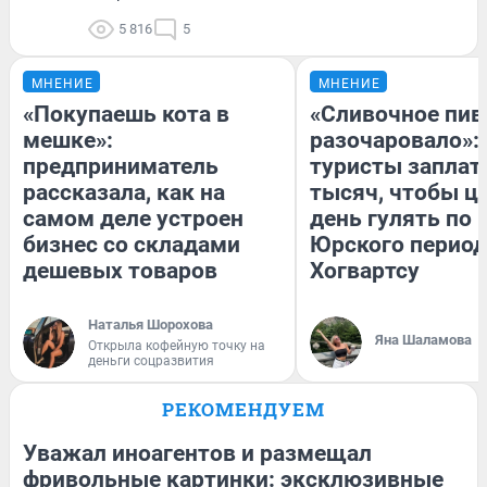
5 816
5
МНЕНИЕ
МНЕНИЕ
«Покупаешь кота в
«Сливочное пив
мешке»:
разочаровало»:
предприниматель
туристы заплат
рассказала, как на
тысяч, чтобы ц
самом деле устроен
день гулять по 
бизнес со складами
Юрского период
дешевых товаров
Хогвартсу
Наталья Шорохова
Яна Шаламова
Открыла кофейную точку на
деньги соцразвития
РЕКОМЕНДУЕМ
Уважал иноагентов и размещал
фривольные картинки: эксклюзивные