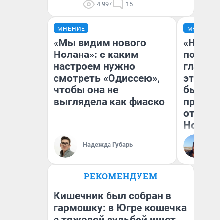
4 997
15
МНЕНИЕ
МНЕНИЕ
«Мы видим нового
«Никог
Нолана»: с каким
победи
настроем нужно
главны
смотреть «Одиссею»,
этого г
чтобы она не
бьет р
выглядела как фиаско
прокат
отзыв 
Нолана
Ст
Надежда Губарь
Эк
РЕКОМЕНДУЕМ
Кишечник был собран в
гармошку: в Югре кошечка
с тяжелой судьбой ищет