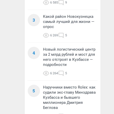
6 585
9
Какой район Новокузнецка
3
самый лучший для жизни —
опрос
6 269
5
Новый логистический центр
4
за 2 млрд рублей и мост для
него отстроят в Кузбассе —
подробности
6 264
5
Наручники вместо Rolex: как
5
судили экс-главу Минздрава
Кузбасса и бывшего
миллионера Дмитрия
Беглова