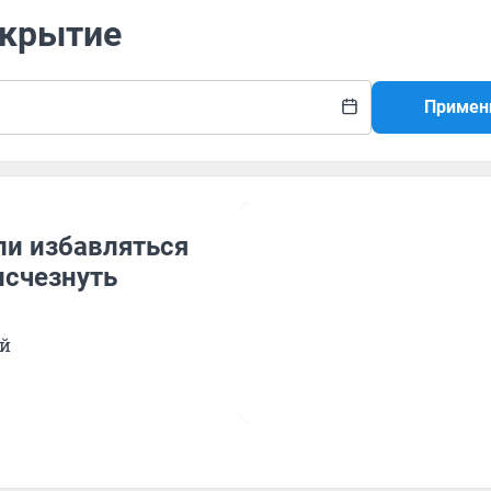
ткрытие
Примен
ли избавляться
исчезнуть
ий