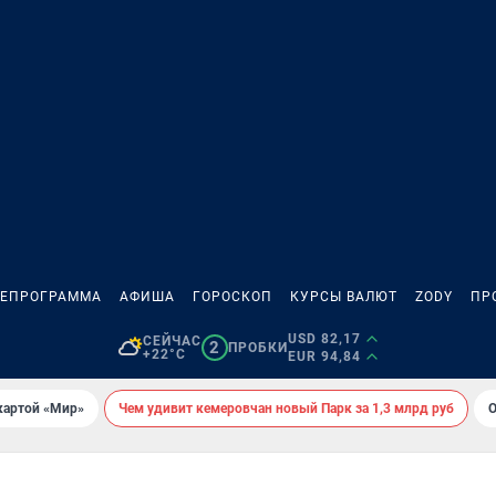
ЛЕПРОГРАММА
АФИША
ГОРОСКОП
КУРСЫ ВАЛЮТ
ZODY
ПР
USD 82,17
СЕЙЧАС
2
ПРОБКИ
+22°C
EUR 94,84
картой «Мир»
Чем удивит кемеровчан новый Парк за 1,3 млрд руб
О