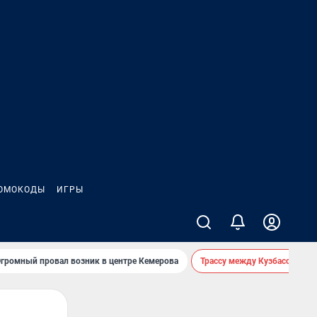
ОМОКОДЫ
ИГРЫ
громный провал возник в центре Кемерова
Трассу между Кузбассом и 