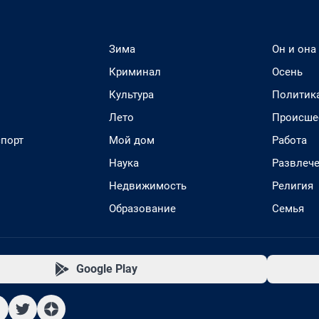
Зима
Он и она
Криминал
Осень
Культура
Политик
Лето
Происше
спорт
Мой дом
Работа
Наука
Развлеч
Недвижимость
Религия
Образование
Семья
Google Play