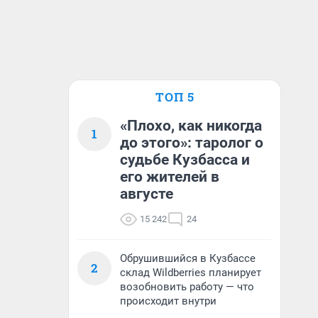
ТОП 5
«Плохо, как никогда
1
до этого»: таролог о
судьбе Кузбасса и
его жителей в
августе
15 242
24
Обрушившийся в Кузбассе
2
склад Wildberries планирует
возобновить работу — что
происходит внутри