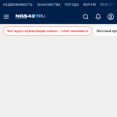
НЕДВИЖИМОСТЬ
ЗНАКОМСТВА
ПОГОДА
ФОРУМ
ТЕЛЕПРО
Чего ждать кузбассовцам осенью — ответ экономиста
Льготный про