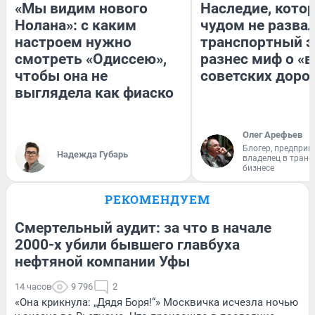
«Мы видим нового
Наследие, кото
Нолана»: с каким
чудом не разва
настроем нужно
транспортный э
смотреть «Одиссею»,
разнес миф о «
чтобы она не
советских доро
выглядела как фиаско
Олег Арефьев
Блогер, предприн
Надежда Губарь
владелец в тран
бизнесе
РЕКОМЕНДУЕМ
Смертельный аудит: за что в начале
2000-х убили бывшего главбуха
нефтяной компании Уфы
14 часов
9 796
2
«Она крикнула: „Дядя Боря!“» Москвичка исчезла ночью