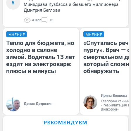
5
Минздрава Кузбасса и бывшего миллионера
Дмитрия Беглова
4 822
15
МНЕНИЕ
МНЕНИЕ
Тепло для бюджета, но
«Спуталась речь
холодно в салоне
пургу». Врач — о
зимой. Водитель 13 лет
смертельном ди
ездит на электрокаре:
который сложн
плюсы и минусы
обнаружить
Ирина Волкова
Главврач клиник
Денис Дедюхин
«Реабилитация д
Волковой»
РЕКОМЕНДУЕМ