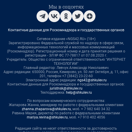
Мы в соцсетях
Контактные данные для Роскомнадзора и государственных органов
Сетевое издание «NGS42.RU» (18+)
Зарегистрировано Федеральной службой по надзору в сфере связи,
информационных технологий и массовых коммуникаций
(Роскомнадзор). Регистрационный номер и дата принятия решения о
регистрации - ЭЛ № ФС 77-78817 от 07.08.2020 г.
Учредитель: Общество с ограниченной ответственностью "ИНТЕРНЕТ
ТЕХНОЛОГИИ"
Главный редактор: Левчук Александр Николаевич
Адрес редакции: 650000, Россия, Кемерово, ул. 50 лет Октября, д. 11, офис
201, телефон +7 (3842) 23-22-60
Электронный адрес редакции:
ngs42@shkulev.ru
Контактные данные для Роскомнадзора и государственных органов:
juristnsk@shkulev.ru
Техподдержка:
help@shkulev.ru
По вопросам коммерческого сотрудничества:
Жапарова Жанна, менеджер по работе с федеральными клиентами
zhanna.zhaparova@shkulev.ru
, моб. + 7 982 640 34 32
Ревина Мария, директор по работе с федеральными клиентами
mariya.revina@shkulev.ru
, моб. +7 910 402 4056
Редакция сайта не несет ответственности за достоверность