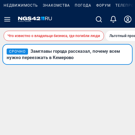
НЕДВИЖИМОСТЬ
ЗНАКОМСТВА
ПОГОДА
ФОРУМ
ТЕЛЕПРО
Что известно о владельце бизнеса, где погибли люди
Льготный прое
Замглавы города рассказал, почему всем
СРОЧНО
нужно переезжать в Кемерово