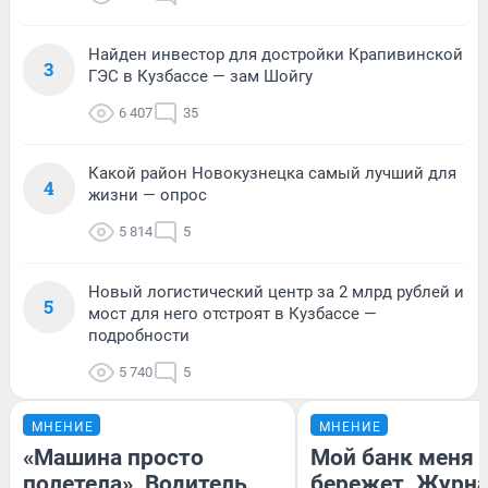
Найден инвестор для достройки Крапивинской
3
ГЭС в Кузбассе — зам Шойгу
6 407
35
Какой район Новокузнецка самый лучший для
4
жизни — опрос
5 814
5
Новый логистический центр за 2 млрд рублей и
5
мост для него отстроят в Кузбассе —
подробности
5 740
5
МНЕНИЕ
МНЕНИЕ
«Машина просто
Мой банк меня
полетела». Водитель
бережет. Журн