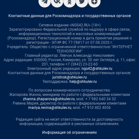
Контактные данные для Роскомнадзора и государственных органов
Сетевое издание «NGS42.RU» (18+)
Зарегистрировано Федеральной службой по надзору в сфере связи,
информационных технологий и массовых коммуникаций
(Роскомнадзор). Регистрационный номер и дата принятия решения о
регистрации - ЭЛ № ФС 77-78817 от 07.08.2020 г.
Учредитель: Общество с ограниченной ответственностью "ИНТЕРНЕТ
ТЕХНОЛОГИИ"
Главный редактор: Левчук Александр Николаевич
Адрес редакции: 650000, Россия, Кемерово, ул. 50 лет Октября, д. 11, офис
201, телефон +7 (3842) 23-22-60
Электронный адрес редакции:
ngs42@shkulev.ru
Контактные данные для Роскомнадзора и государственных органов:
juristnsk@shkulev.ru
Техподдержка:
help@shkulev.ru
По вопросам коммерческого сотрудничества:
Жапарова Жанна, менеджер по работе с федеральными клиентами
zhanna.zhaparova@shkulev.ru
, моб. + 7 982 640 34 32
Ревина Мария, директор по работе с федеральными клиентами
mariya.revina@shkulev.ru
, моб. +7 910 402 4056
Редакция сайта не несет ответственности за достоверность
информации, содержащейся в рекламных объявлениях.
Информация об ограничениях