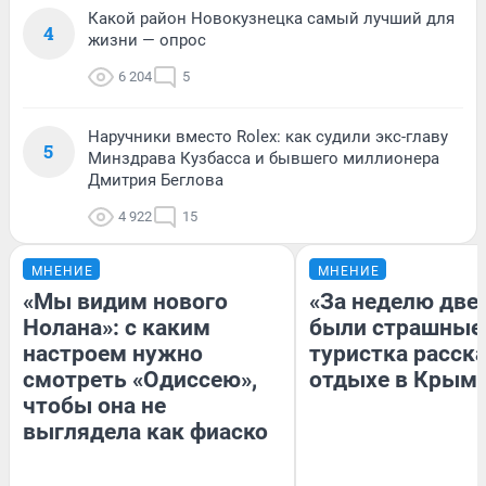
Какой район Новокузнецка самый лучший для
4
жизни — опрос
6 204
5
Наручники вместо Rolex: как судили экс-главу
5
Минздрава Кузбасса и бывшего миллионера
Дмитрия Беглова
4 922
15
МНЕНИЕ
МНЕНИЕ
«Мы видим нового
«За неделю две
Нолана»: с каким
были страшные
настроем нужно
туристка расска
смотреть «Одиссею»,
отдыхе в Крым
чтобы она не
выглядела как фиаско