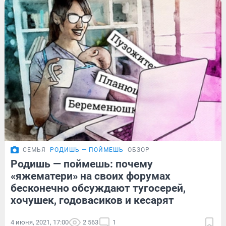
СЕМЬЯ
РОДИШЬ — ПОЙМЕШЬ
ОБЗОР
Родишь — поймешь: почему
«яжематери» на своих форумах
бесконечно обсуждают тугосерей,
хочушек, годовасиков и кесарят
4 июня, 2021, 17:00
2 563
1