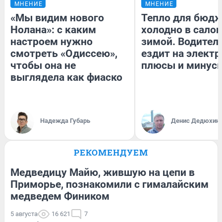
МНЕНИЕ
МНЕНИЕ
«Мы видим нового
Тепло для бюдж
Нолана»: с каким
холодно в сало
настроем нужно
зимой. Водитель
смотреть «Одиссею»,
ездит на электр
чтобы она не
плюсы и минус
выглядела как фиаско
Надежда Губарь
Денис Дедюхин
РЕКОМЕНДУЕМ
Медведицу Майю, жившую на цепи в
Приморье, познакомили с гималайским
медведем Фиником
5 августа
16 621
7