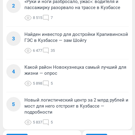
«Руки и ноги разбросало, ужас»: водителя и
2
пассажирку разорвало на трассе в Кузбассе
8 515
7
Найден инвестор для достройки Крапивинской
3
ГЭС в Кузбассе — зам Шойгу
6 477
35
Какой район Новокузнецка самый лучший для
4
жизни — опрос
5 898
5
Новый логистический центр за 2 млрд рублей и
5
мост для него отстроят в Кузбассе —
подробности
5 837
5