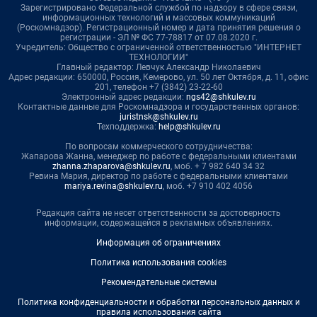
Зарегистрировано Федеральной службой по надзору в сфере связи,
информационных технологий и массовых коммуникаций
(Роскомнадзор). Регистрационный номер и дата принятия решения о
регистрации - ЭЛ № ФС 77-78817 от 07.08.2020 г.
Учредитель: Общество с ограниченной ответственностью "ИНТЕРНЕТ
ТЕХНОЛОГИИ"
Главный редактор: Левчук Александр Николаевич
Адрес редакции: 650000, Россия, Кемерово, ул. 50 лет Октября, д. 11, офис
201, телефон +7 (3842) 23-22-60
Электронный адрес редакции:
ngs42@shkulev.ru
Контактные данные для Роскомнадзора и государственных органов:
juristnsk@shkulev.ru
Техподдержка:
help@shkulev.ru
По вопросам коммерческого сотрудничества:
Жапарова Жанна, менеджер по работе с федеральными клиентами
zhanna.zhaparova@shkulev.ru
, моб. + 7 982 640 34 32
Ревина Мария, директор по работе с федеральными клиентами
mariya.revina@shkulev.ru
, моб. +7 910 402 4056
Редакция сайта не несет ответственности за достоверность
информации, содержащейся в рекламных объявлениях.
Информация об ограничениях
Политика использования cookies
Рекомендательные системы
Политика конфиденциальности и обработки персональных данных и
правила использования сайта