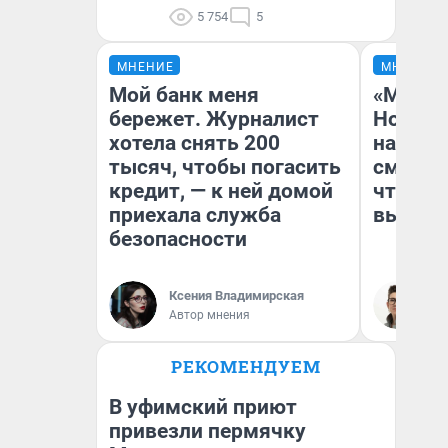
5 754
5
МНЕНИЕ
МНЕНИЕ
Мой банк меня
«Мы ви
бережет. Журналист
Нолана
хотела снять 200
настро
тысяч, чтобы погасить
смотре
кредит, — к ней домой
чтобы 
приехала служба
выгляд
безопасности
Ксения Владимирская
На
Автор мнения
РЕКОМЕНДУЕМ
В уфимский приют
привезли пермячку