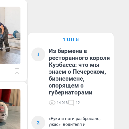
ТОП 5
Из бармена в
1
ресторанного короля
Кузбасса: что мы
знаем о Печерском,
бизнесмене,
спорящем с
губернаторами
14 018
12
«Руки и ноги разбросало,
2
ужас»: водителя и