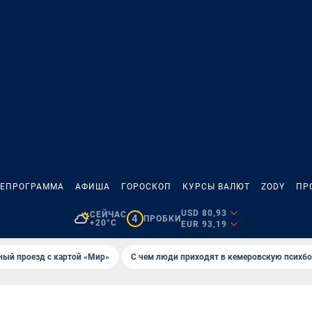
ЛЕПРОГРАММА
АФИША
ГОРОСКОП
КУРСЫ ВАЛЮТ
ZODY
ПР
USD 80,93
СЕЙЧАС
4
ПРОБКИ
+20°C
EUR 93,19
ный проезд с картой «Мир»
С чем люди приходят в кемеровскую психб