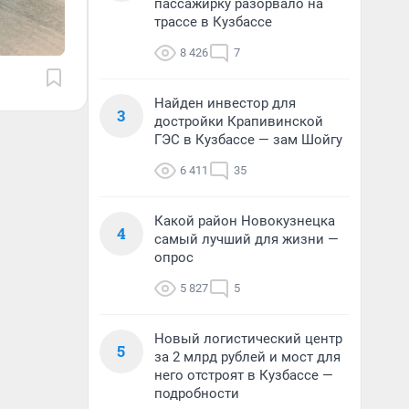
пассажирку разорвало на
трассе в Кузбассе
8 426
7
Найден инвестор для
3
достройки Крапивинской
ГЭС в Кузбассе — зам Шойгу
6 411
35
Какой район Новокузнецка
4
самый лучший для жизни —
опрос
5 827
5
Новый логистический центр
5
за 2 млрд рублей и мост для
него отстроят в Кузбассе —
подробности