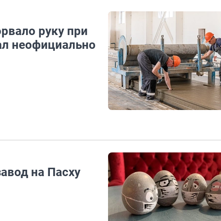
рвало руку при
ал неофициально
завод на Пасху