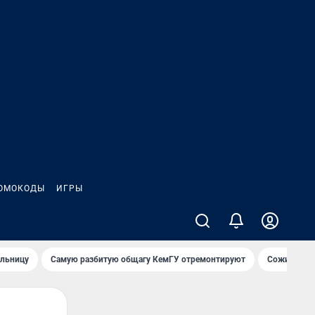
ОМОКОДЫ
ИГРЫ
ольницу
Самую разбитую общагу КемГУ отремонтируют
Сожительни