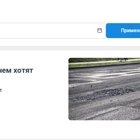
Примен
чем хотят
и