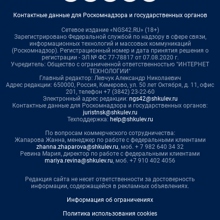
Контактные данные для Роскомнадзора и государственных органов
Сетевое издание «NGS42.RU» (18+)
Зарегистрировано Федеральной службой по надзору в сфере связи,
информационных технологий и массовых коммуникаций
(Роскомнадзор). Регистрационный номер и дата принятия решения о
регистрации - ЭЛ № ФС 77-78817 от 07.08.2020 г.
Учредитель: Общество с ограниченной ответственностью "ИНТЕРНЕТ
ТЕХНОЛОГИИ"
Главный редактор: Левчук Александр Николаевич
Адрес редакции: 650000, Россия, Кемерово, ул. 50 лет Октября, д. 11, офис
201, телефон +7 (3842) 23-22-60
Электронный адрес редакции:
ngs42@shkulev.ru
Контактные данные для Роскомнадзора и государственных органов:
juristnsk@shkulev.ru
Техподдержка:
help@shkulev.ru
По вопросам коммерческого сотрудничества:
Жапарова Жанна, менеджер по работе с федеральными клиентами
zhanna.zhaparova@shkulev.ru
, моб. + 7 982 640 34 32
Ревина Мария, директор по работе с федеральными клиентами
mariya.revina@shkulev.ru
, моб. +7 910 402 4056
Редакция сайта не несет ответственности за достоверность
информации, содержащейся в рекламных объявлениях.
Информация об ограничениях
Политика использования cookies