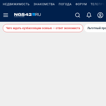
НЕДВИЖИМОСТЬ
ЗНАКОМСТВА
ПОГОДА
ФОРУМ
ТЕЛЕПРО
Чего ждать кузбассовцам осенью — ответ экономиста
Льготный про