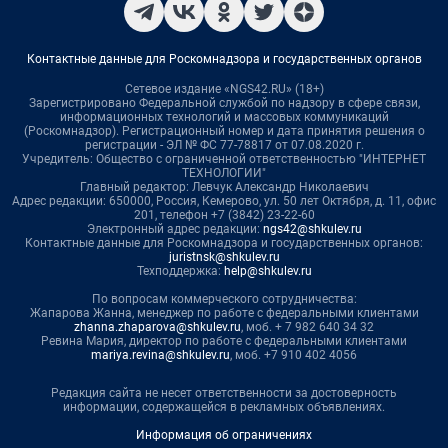
Контактные данные для Роскомнадзора и государственных органов
Сетевое издание «NGS42.RU» (18+)
Зарегистрировано Федеральной службой по надзору в сфере связи,
информационных технологий и массовых коммуникаций
(Роскомнадзор). Регистрационный номер и дата принятия решения о
регистрации - ЭЛ № ФС 77-78817 от 07.08.2020 г.
Учредитель: Общество с ограниченной ответственностью "ИНТЕРНЕТ
ТЕХНОЛОГИИ"
Главный редактор: Левчук Александр Николаевич
Адрес редакции: 650000, Россия, Кемерово, ул. 50 лет Октября, д. 11, офис
201, телефон +7 (3842) 23-22-60
Электронный адрес редакции:
ngs42@shkulev.ru
Контактные данные для Роскомнадзора и государственных органов:
juristnsk@shkulev.ru
Техподдержка:
help@shkulev.ru
По вопросам коммерческого сотрудничества:
Жапарова Жанна, менеджер по работе с федеральными клиентами
zhanna.zhaparova@shkulev.ru
, моб. + 7 982 640 34 32
Ревина Мария, директор по работе с федеральными клиентами
mariya.revina@shkulev.ru
, моб. +7 910 402 4056
Редакция сайта не несет ответственности за достоверность
информации, содержащейся в рекламных объявлениях.
Информация об ограничениях